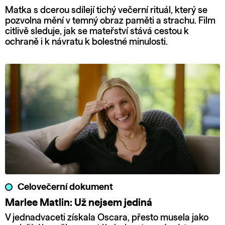
Matka s dcerou sdílejí tichý večerní rituál, který se
pozvolna mění v temný obraz paměti a strachu. Film
citlivě sleduje, jak se mateřství stává cestou k
ochraně i k návratu k bolestné minulosti.
Celovečerní dokument
Marlee Matlin: Už nejsem jediná
V jednadvaceti získala Oscara, přesto musela jako