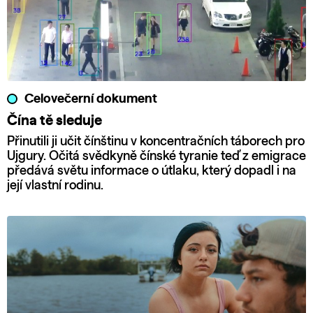
Celovečerní dokument
Čína tě sleduje
Přinutili ji učit čínštinu v koncentračních táborech pro
Ujgury. Očitá svědkyně čínské tyranie teď z emigrace
předává světu informace o útlaku, který dopadl i na
její vlastní rodinu.