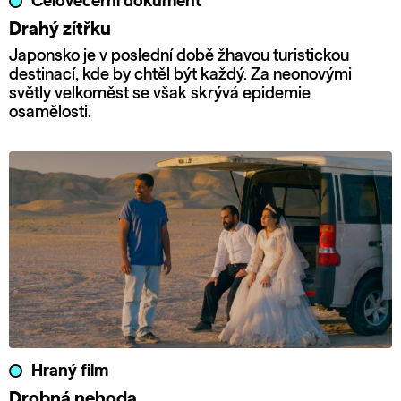
Celovečerní dokument
Drahý zítřku
Japonsko je v poslední době žhavou turistickou
destinací, kde by chtěl být každý. Za neonovými
světly velkoměst se však skrývá epidemie
osamělosti.
Hraný film
Drobná nehoda