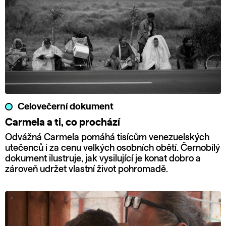
Celovečerní dokument
Carmela a ti, co prochází
Odvážná Carmela pomáhá tisícům venezuelských
utečenců i za cenu velkých osobních obětí. Černobílý
dokument ilustruje, jak vysilující je konat dobro a
zároveň udržet vlastní život pohromadě.