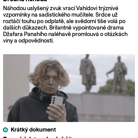
Náhodou uslyšený zvuk vrací Vahídovi trýznivé
vzpomínky na sadistického mučitele. Srdce už
roztáčí touhu po odplatě, ale svědomí tiše volá po
dalších důkazech. Brilantně vypointované drama
Džafara Panahího naléhavě promlouvá o otázkách
viny a odpovědnosti.
Krátký dokument