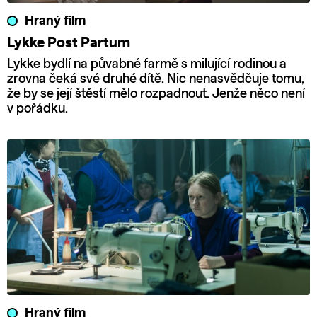
Hraný film
Lykke Post Partum
Lykke bydlí na půvabné farmě s milující rodinou a
zrovna čeká své druhé dítě. Nic nenasvědčuje tomu,
že by se její štěstí mělo rozpadnout. Jenže něco není
v pořádku.
Hraný film