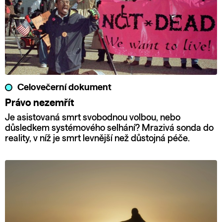
Celovečerní dokument
Právo nezemřít
Je asistovaná smrt svobodnou volbou, nebo
důsledkem systémového selhání? Mrazivá sonda do
reality, v níž je smrt levnější než důstojná péče.