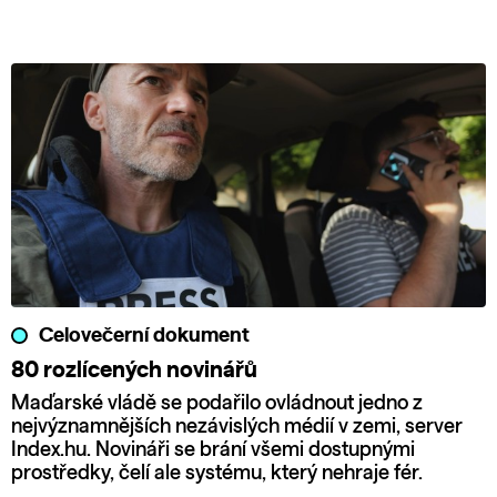
Celovečerní dokument
80 rozlícených novinářů
Maďarské vládě se podařilo ovládnout jedno z
nejvýznamnějších nezávislých médií v zemi, server
Index.hu. Novináři se brání všemi dostupnými
prostředky, čelí ale systému, který nehraje fér.