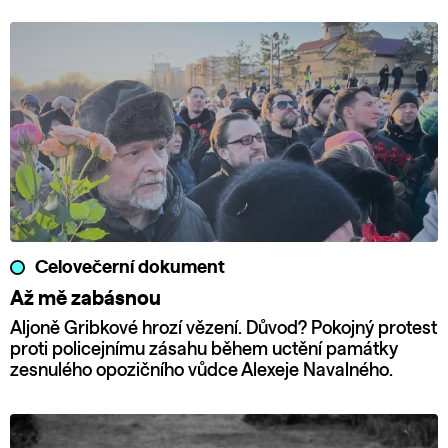
Celovečerní dokument
Až mě zabásnou
Aljoně Gribkové hrozí vězení. Důvod? Pokojný protest
proti policejnímu zásahu během uctění památky
zesnulého opozičního vůdce Alexeje Navalného.