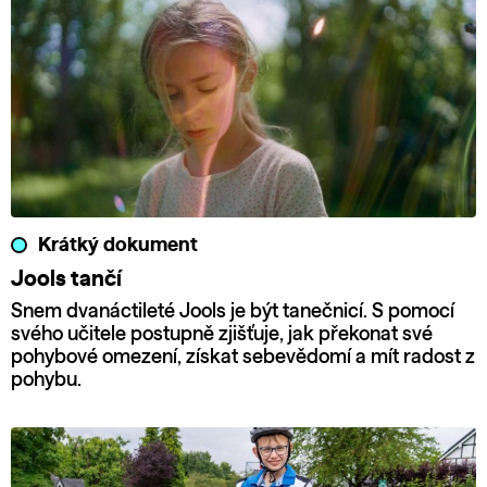
Krátký dokument
Jools tančí
Snem dvanáctileté Jools je být tanečnicí. S pomocí
svého učitele postupně zjišťuje, jak překonat své
pohybové omezení, získat sebevědomí a mít radost z
pohybu.