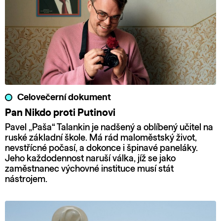
Celovečerní dokument
Pan Nikdo proti Putinovi
Pavel „Paša“ Talankin je nadšený a oblíbený učitel na
ruské základní škole. Má rád maloměstský život,
nevstřícné počasí, a dokonce i špinavé paneláky.
Jeho každodennost naruší válka, jíž se jako
zaměstnanec výchovné instituce musí stát
nástrojem.