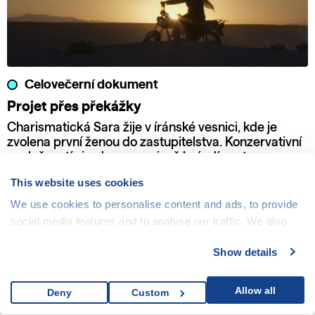
Celovečerní dokument
Projet přes překážky
Charismatická Sara žije v íránské vesnici, kde je
zvolena první ženou do zastupitelstva. Konzervativní
společností si nekompromisně brázdí cestu se svou
motorkou a odhodláním bojovat za práva žen a dětí.
This website uses cookies
We use cookies to personalise content and ads, to provide
social media features and to analyse our traffic. We also
share information about your use of our site with our social
Show details
media, advertising and analytics partners who may
combine it with other information that you’ve provided to
them or that they’ve collected from your use of their
Allow all
Deny
Custom
services.