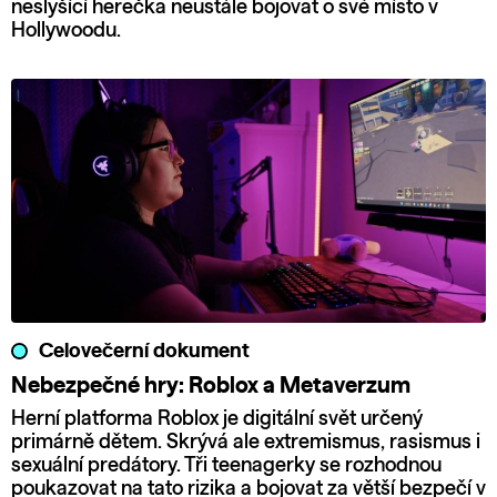
neslyšící herečka neustále bojovat o své místo v
Hollywoodu.
Celovečerní dokument
Nebezpečné hry: Roblox a Metaverzum
Herní platforma Roblox je digitální svět určený
primárně dětem. Skrývá ale extremismus, rasismus i
sexuální predátory. Tři teenagerky se rozhodnou
poukazovat na tato rizika a bojovat za větší bezpečí v