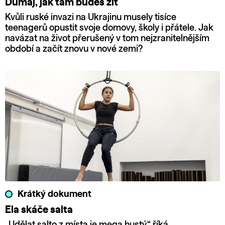
Dumaj, jak tam budeš žít
Kvůli ruské invazi na Ukrajinu musely tisíce
teenagerů opustit svoje domovy, školy i přátele. Jak
navázat na život přerušený v tom nejzranitelnějším
období a začít znovu v nové zemi?
Krátký dokument
Ela skáče salta
„Udělat salto z místa je mega hustý,“ říká