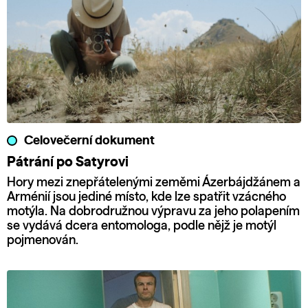
Celovečerní dokument
Pátrání po Satyrovi
Hory mezi znepřátelenými zeměmi Ázerbájdžánem a
Arménií jsou jediné místo, kde lze spatřit vzácného
motýla. Na dobrodružnou výpravu za jeho polapením
se vydává dcera entomologa, podle nějž je motýl
pojmenován.