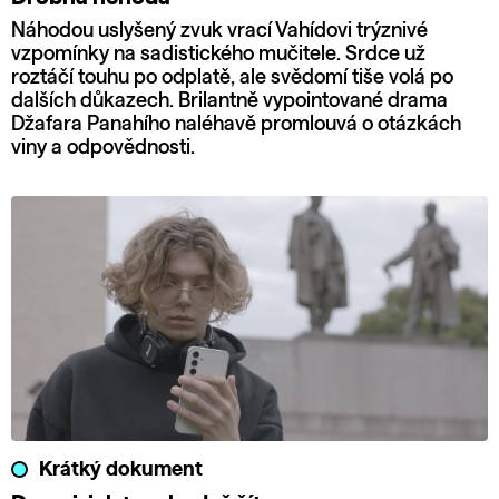
Náhodou uslyšený zvuk vrací Vahídovi trýznivé
vzpomínky na sadistického mučitele. Srdce už
roztáčí touhu po odplatě, ale svědomí tiše volá po
dalších důkazech. Brilantně vypointované drama
Džafara Panahího naléhavě promlouvá o otázkách
viny a odpovědnosti.
Krátký dokument