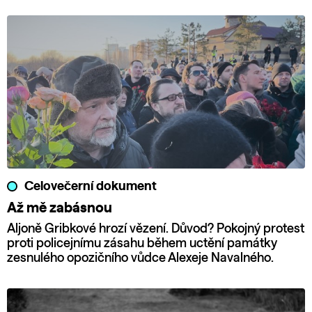
Celovečerní dokument
Až mě zabásnou
Aljoně Gribkové hrozí vězení. Důvod? Pokojný protest
proti policejnímu zásahu během uctění památky
zesnulého opozičního vůdce Alexeje Navalného.