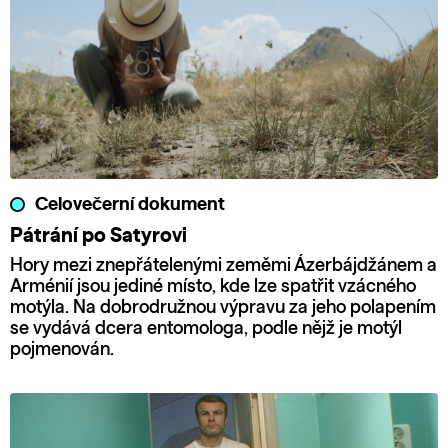
Celovečerní dokument
Pátrání po Satyrovi
Hory mezi znepřátelenými zeměmi Ázerbájdžánem a
Arménií jsou jediné místo, kde lze spatřit vzácného
motýla. Na dobrodružnou výpravu za jeho polapením
se vydává dcera entomologa, podle nějž je motýl
pojmenován.