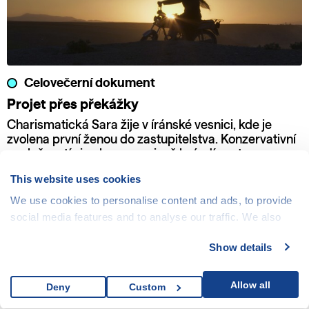
Celovečerní dokument
Projet přes překážky
Charismatická Sara žije v íránské vesnici, kde je
zvolena první ženou do zastupitelstva. Konzervativní
společností si nekompromisně brázdí cestu se svou
motorkou a odhodláním bojovat za práva žen a dětí.
This website uses cookies
We use cookies to personalise content and ads, to provide
social media features and to analyse our traffic. We also
share information about your use of our site with our social
Show details
media, advertising and analytics partners who may
combine it with other information that you’ve provided to
them or that they’ve collected from your use of their
Allow all
Deny
Custom
services.