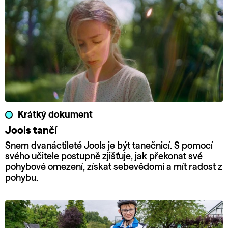
Krátký dokument
Jools tančí
Snem dvanáctileté Jools je být tanečnicí. S pomocí
svého učitele postupně zjišťuje, jak překonat své
pohybové omezení, získat sebevědomí a mít radost z
pohybu.