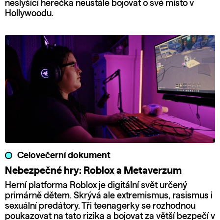
neslyšící herečka neustále bojovat o své místo v
Hollywoodu.
Celovečerní dokument
Nebezpečné hry: Roblox a Metaverzum
Herní platforma Roblox je digitální svět určený
primárně dětem. Skrývá ale extremismus, rasismus i
sexuální predátory. Tři teenagerky se rozhodnou
poukazovat na tato rizika a bojovat za větší bezpečí v