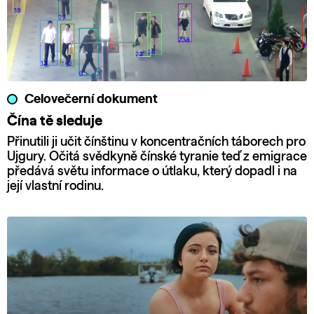
Celovečerní dokument
Čína tě sleduje
Přinutili ji učit čínštinu v koncentračních táborech pro
Ujgury. Očitá svědkyně čínské tyranie teď z emigrace
předává světu informace o útlaku, který dopadl i na
její vlastní rodinu.