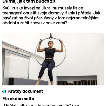
Dumaj, jak tam budeš žít
Kvůli ruské invazi na Ukrajinu musely tisíce
teenagerů opustit svoje domovy, školy i přátele. Jak
navázat na život přerušený v tom nejzranitelnějším
období a začít znovu v nové zemi?
Krátký dokument
Ela skáče salta
„Udělat salto z místa je mega hustý,“ říká