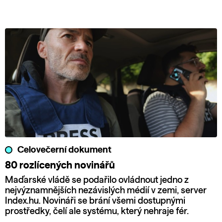
Celovečerní dokument
80 rozlícených novinářů
Maďarské vládě se podařilo ovládnout jedno z
nejvýznamnějších nezávislých médií v zemi, server
Index.hu. Novináři se brání všemi dostupnými
prostředky, čelí ale systému, který nehraje fér.