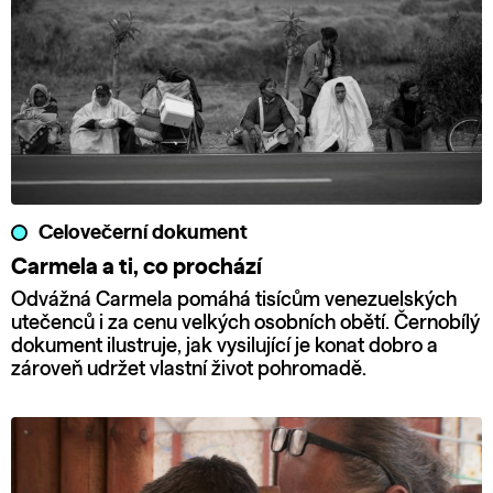
Celovečerní dokument
Carmela a ti, co prochází
Odvážná Carmela pomáhá tisícům venezuelských
utečenců i za cenu velkých osobních obětí. Černobílý
dokument ilustruje, jak vysilující je konat dobro a
zároveň udržet vlastní život pohromadě.