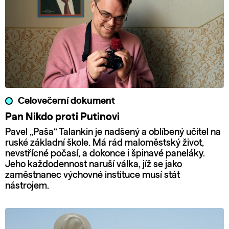
Celovečerní dokument
Pan Nikdo proti Putinovi
Pavel „Paša“ Talankin je nadšený a oblíbený učitel na
ruské základní škole. Má rád maloměstský život,
nevstřícné počasí, a dokonce i špinavé paneláky.
Jeho každodennost naruší válka, jíž se jako
zaměstnanec výchovné instituce musí stát
nástrojem.