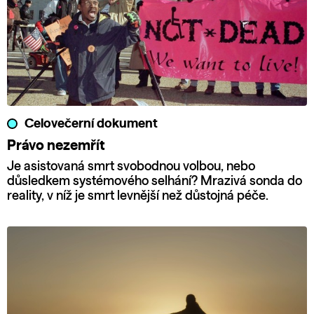
Celovečerní dokument
Právo nezemřít
Je asistovaná smrt svobodnou volbou, nebo
důsledkem systémového selhání? Mrazivá sonda do
reality, v níž je smrt levnější než důstojná péče.