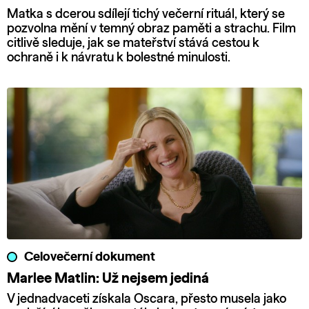
Matka s dcerou sdílejí tichý večerní rituál, který se
pozvolna mění v temný obraz paměti a strachu. Film
citlivě sleduje, jak se mateřství stává cestou k
ochraně i k návratu k bolestné minulosti.
Celovečerní dokument
Marlee Matlin: Už nejsem jediná
V jednadvaceti získala Oscara, přesto musela jako