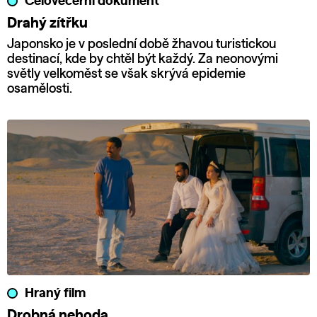
Celovečerní dokument
Drahý zítřku
Japonsko je v poslední době žhavou turistickou
destinací, kde by chtěl být každý. Za neonovými
světly velkoměst se však skrývá epidemie
osamělosti.
Hraný film
Drobná nehoda