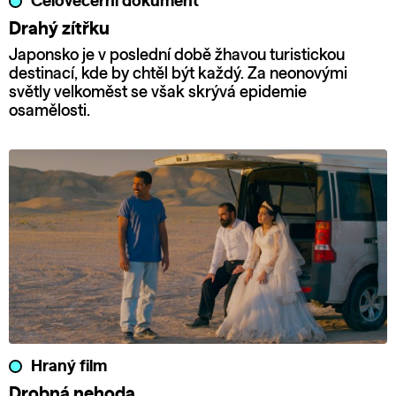
Celovečerní dokument
Drahý zítřku
Japonsko je v poslední době žhavou turistickou
destinací, kde by chtěl být každý. Za neonovými
světly velkoměst se však skrývá epidemie
osamělosti.
Hraný film
Drobná nehoda