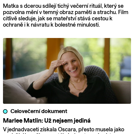
Matka s dcerou sdílejí tichý večerní rituál, který se
pozvolna mění v temný obraz paměti a strachu. Film
citlivě sleduje, jak se mateřství stává cestou k
ochraně i k návratu k bolestné minulosti.
Celovečerní dokument
Marlee Matlin: Už nejsem jediná
V jednadvaceti získala Oscara, přesto musela jako