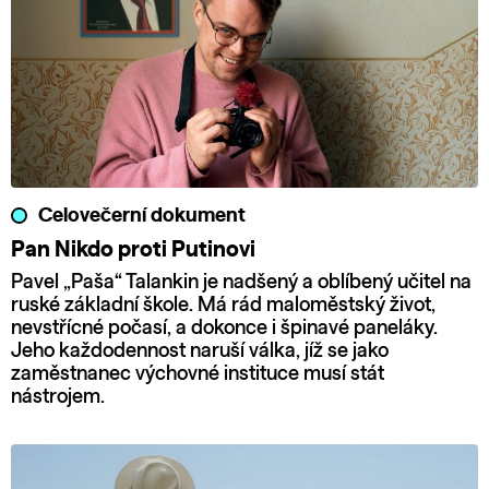
Celovečerní dokument
Pan Nikdo proti Putinovi
Pavel „Paša“ Talankin je nadšený a oblíbený učitel na
ruské základní škole. Má rád maloměstský život,
nevstřícné počasí, a dokonce i špinavé paneláky.
Jeho každodennost naruší válka, jíž se jako
zaměstnanec výchovné instituce musí stát
nástrojem.