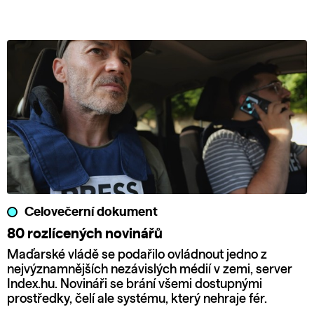
Celovečerní dokument
80 rozlícených novinářů
Maďarské vládě se podařilo ovládnout jedno z
nejvýznamnějších nezávislých médií v zemi, server
Index.hu. Novináři se brání všemi dostupnými
prostředky, čelí ale systému, který nehraje fér.