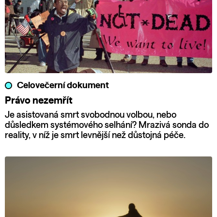
Celovečerní dokument
Právo nezemřít
Je asistovaná smrt svobodnou volbou, nebo
důsledkem systémového selhání? Mrazivá sonda do
reality, v níž je smrt levnější než důstojná péče.