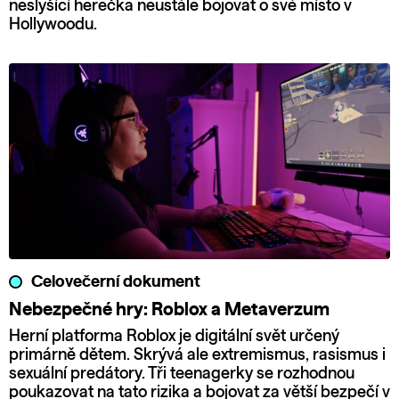
neslyšící herečka neustále bojovat o své místo v
Hollywoodu.
Celovečerní dokument
Nebezpečné hry: Roblox a Metaverzum
Herní platforma Roblox je digitální svět určený
primárně dětem. Skrývá ale extremismus, rasismus i
sexuální predátory. Tři teenagerky se rozhodnou
poukazovat na tato rizika a bojovat za větší bezpečí v