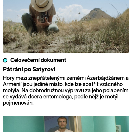
Celovečerní dokument
Pátrání po Satyrovi
Hory mezi znepřátelenými zeměmi Ázerbájdžánem a
Arménií jsou jediné místo, kde lze spatřit vzácného
motýla. Na dobrodružnou výpravu za jeho polapením
se vydává dcera entomologa, podle nějž je motýl
pojmenován.