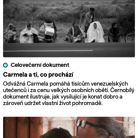
Celovečerní dokument
Carmela a ti, co prochází
Odvážná Carmela pomáhá tisícům venezuelských
utečenců i za cenu velkých osobních obětí. Černobílý
dokument ilustruje, jak vysilující je konat dobro a
zároveň udržet vlastní život pohromadě.