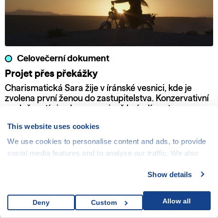
Celovečerní dokument
Projet přes překážky
Charismatická Sara žije v íránské vesnici, kde je
zvolena první ženou do zastupitelstva. Konzervativní
společností si nekompromisně brázdí cestu se svou
motorkou a odhodláním bojovat za práva žen a dětí.
This website uses cookies
We use cookies to personalise content and ads, to provide
social media features and to analyse our traffic. We also
share information about your use of our site with our social
Show details
media, advertising and analytics partners who may
combine it with other information that you’ve provided to
them or that they’ve collected from your use of their
Allow all
Deny
Custom
services.