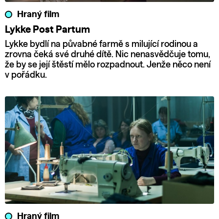
Hraný film
Lykke Post Partum
Lykke bydlí na půvabné farmě s milující rodinou a
zrovna čeká své druhé dítě. Nic nenasvědčuje tomu,
že by se její štěstí mělo rozpadnout. Jenže něco není
v pořádku.
Hraný film