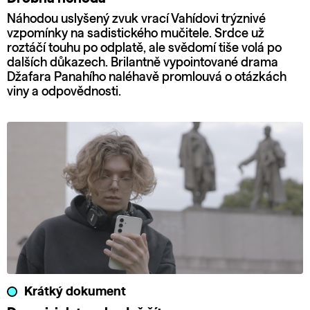
Náhodou uslyšený zvuk vrací Vahídovi trýznivé
vzpomínky na sadistického mučitele. Srdce už
roztáčí touhu po odplatě, ale svědomí tiše volá po
dalších důkazech. Brilantně vypointované drama
Džafara Panahího naléhavě promlouvá o otázkách
viny a odpovědnosti.
Krátký dokument