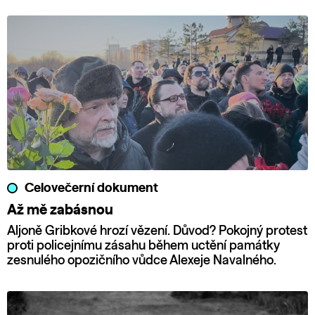
Celovečerní dokument
Až mě zabásnou
Aljoně Gribkové hrozí vězení. Důvod? Pokojný protest
proti policejnímu zásahu během uctění památky
zesnulého opozičního vůdce Alexeje Navalného.