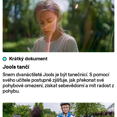
Krátký dokument
Jools tančí
Snem dvanáctileté Jools je být tanečnicí. S pomocí
svého učitele postupně zjišťuje, jak překonat své
pohybové omezení, získat sebevědomí a mít radost z
pohybu.