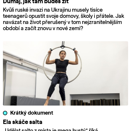
Dumaj, jak tam budeš žít
Kvůli ruské invazi na Ukrajinu musely tisíce
teenagerů opustit svoje domovy, školy i přátele. Jak
navázat na život přerušený v tom nejzranitelnějším
období a začít znovu v nové zemi?
Krátký dokument
Ela skáče salta
„Udělat salto z místa je mega hustý,“ říká