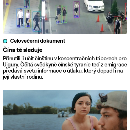
Celovečerní dokument
Čína tě sleduje
Přinutili ji učit čínštinu v koncentračních táborech pro
Ujgury. Očitá svědkyně čínské tyranie teď z emigrace
předává světu informace o útlaku, který dopadl i na
její vlastní rodinu.