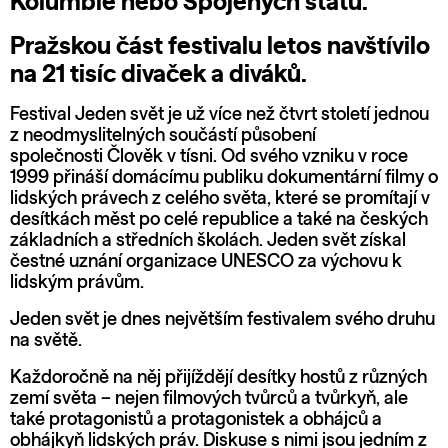
Kolumbie nebo Spojených států.
Pražskou část festivalu letos navštívilo
na 21 tisíc divaček a diváků.
Festival Jeden svět je už více než čtvrt století jednou
z neodmyslitelných součástí působení
společnosti
Člověk v tísni
. Od svého vzniku v roce
1999 přináší domácímu publiku dokumentární filmy o
lidských právech z celého světa, které se promítají v
desítkách měst po celé republice a také na českých
základních a středních školách. Jeden svět získal
čestné uznání organizace UNESCO za výchovu k
lidským právům.
Jeden svět je dnes největším festivalem svého druhu
na světě.
Každoročně na něj přijíždějí desítky hostů z různých
zemí světa – nejen filmových tvůrců a tvůrkyň, ale
také protagonistů a protagonistek a obhájců a
obhájkyň lidských práv. Diskuse s nimi jsou jedním z