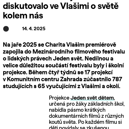
diskutovalo ve Vlašimi o světě
kolem nás
14. 4. 2025
Na jaře 2025 se Charita Vlašim premiérově
zapojila do Mezinárodního filmového festivalu
o lidských právech Jeden svět.
Nedílnou a
velice důležitou součástí festivalu byly i školní
projekce
. Během čtyř týdnů se 17 projekcí
v Komunitním centru Zahrada zúčastnilo 787
studujících s 65 vyučujícími z Vlašimi a okolí.
Projekce
Jeden svět dětem
,
určená pro žáky základních škol,
nabídla pásmo krátkých
dokumentárních filmů z různých
koutů světa. Po každém filmu si
děti povídaly se zkušenou