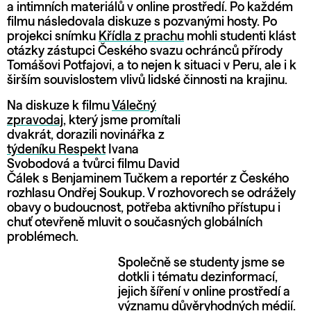
a intimních materiálů v online prostředí. Po každém
filmu následovala diskuze s pozvanými hosty. Po
projekci snímku
Křídla z prachu
mohli studenti klást
otázky zástupci Českého svazu ochránců přírody
Tomášovi Potfajovi, a to nejen k situaci v Peru, ale i k
širším souvislostem vlivů lidské činnosti na krajinu.
Na diskuze k filmu
Válečný
zpravodaj
, který jsme promítali
dvakrát, dorazili novinářka z
týdeníku Respekt
Ivana
Svobodová a tvůrci filmu David
Čálek s Benjaminem Tučkem a reportér z Českého
rozhlasu Ondřej Soukup. V rozhovorech se odrážely
obavy o budoucnost, potřeba aktivního přístupu i
chuť otevřeně mluvit o současných globálních
problémech.
Společně se studenty jsme se
dotkli i tématu dezinformací,
jejich šíření v online prostředí a
významu důvěryhodných médií.