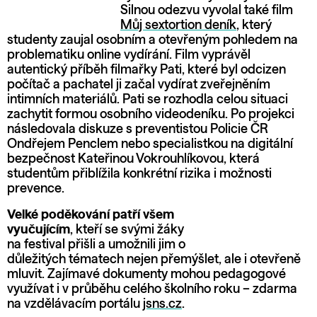
Silnou odezvu vyvolal také film
Můj sextortion deník
, který
studenty zaujal osobním a otevřeným pohledem na
problematiku online vydírání. Film vyprávěl
autentický příběh filmařky Pati, které byl odcizen
počítač a pachatel ji začal vydírat zveřejněním
intimních materiálů. Pati se rozhodla celou situaci
zachytit formou osobního videodeníku. Po projekci
následovala diskuze s preventistou Policie ČR
Ondřejem Penclem nebo specialistkou na digitální
bezpečnost Kateřinou Vokrouhlíkovou, která
studentům přiblížila konkrétní rizika i možnosti
prevence.
Velké poděkování patří všem
vyučujícím
, kteří se svými žáky
na festival přišli a umožnili jim o
důležitých tématech nejen přemýšlet, ale i otevřeně
mluvit. Zajímavé dokumenty mohou pedagogové
využívat i v průběhu celého školního roku – zdarma
na vzdělávacím portálu
jsns.cz
.