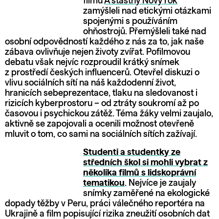
filmu
A šťastný Nový rok
zamýšleli nad etickými otázkami
spojenými s používáním
ohňostrojů. Přemýšleli také nad
osobní odpovědností každého z nás za to, jak naše
zábava ovlivňuje nejen životy zvířat. Pofilmovou
debatu však nejvíc rozproudil krátký snímek
z prostředí českých influencerů. Otevřel diskuzi o
vlivu sociálních sítí na náš každodenní život,
hranicích sebeprezentace, tlaku na sledovanost i
rizicích kyberprostoru – od ztráty soukromí až po
časovou i psychickou zátěž. Téma žáky velmi zaujalo,
aktivně se zapojovali a ocenili možnost otevřeně
mluvit o tom, co sami na sociálních sítích zažívají.
Studenti a studentky ze
středních škol si mohli vybrat z
několika filmů s lidskoprávní
tematikou
. Nejvíce je zaujaly
snímky zaměřené na ekologické
dopady těžby v Peru, práci válečného reportéra na
Ukrajině a film popisující rizika zneužití osobních dat