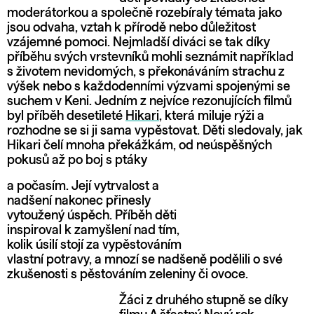
moderátorkou a společně rozebíraly témata jako
jsou odvaha, vztah k přírodě nebo důležitost
vzájemné pomoci. Nejmladší diváci se tak díky
příběhu svých vrstevníků mohli seznámit například
s životem nevidomých, s překonáváním strachu z
výšek nebo s každodenními výzvami spojenými se
suchem v Keni. Jedním z nejvíce rezonujících filmů
byl příběh desetileté
Hikari
, která miluje rýži a
rozhodne se si ji sama vypěstovat. Děti sledovaly, jak
Hikari čelí mnoha překážkám, od neúspěšných
pokusů až po boj s ptáky
a počasím. Její vytrvalost a
nadšení nakonec přinesly
vytoužený úspěch. Příběh děti
inspiroval k zamyšlení nad tím,
kolik úsilí stojí za vypěstováním
vlastní potravy, a mnozí se nadšeně podělili o své
zkušenosti s pěstováním zeleniny či ovoce.
Žáci z druhého stupně se díky