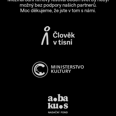
Mezinárodní filmový festival Jeden svět by nebyl
možný bez podpory našich partnerů.
Moc děkujeme, že jste v tom s námi.