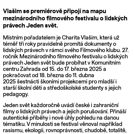
Vlašim se premiérově připojí na mapu
mezinárodního filmového festivalu o lidských
právech Jeden svět.
Místním pořadatelem je Charita Vlašim, která už
téměř tři roky pravidelně promítá dokumenty o
lidských právech v rámci svého Filmového klubu. 27.
ročník Mezinárodního filmového festivalu o lidských
právech Jeden svět bude probíhat v Komunitním
centru Zahrada od 15. do 17. března 2025 a
pokračovat od 18. března do 11. dubna
2025 šestnácti škoními projekcemi pro mladší i
starší školní děti a středoškolské studenty s jejich
pedagogy.
Jeden svět každoročně uvádí české i zahraniční
filmy o lidských právech a jejich porušování. Přináší
autentické příběhy i nové úhly pohledu na danou
tématiku. V minulosti se festival věnoval například
rasismu, ekologii, rovnoprávnosti, chudobě, totalitě,