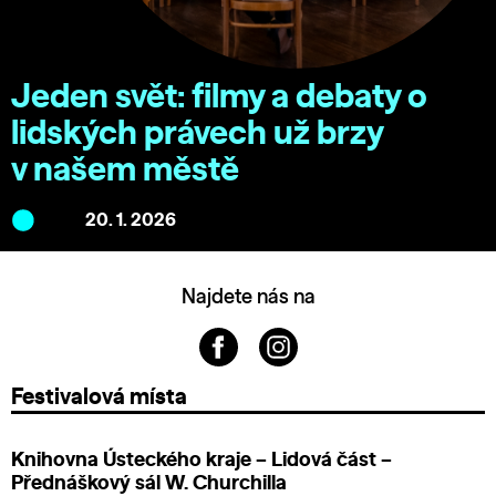
Jeden svět: filmy a debaty o
lidských právech už brzy
v našem městě
20. 1. 2026
Najdete nás na
Festivalová místa
Knihovna Ústeckého kraje – Lidová část –
Přednáškový sál W. Churchilla