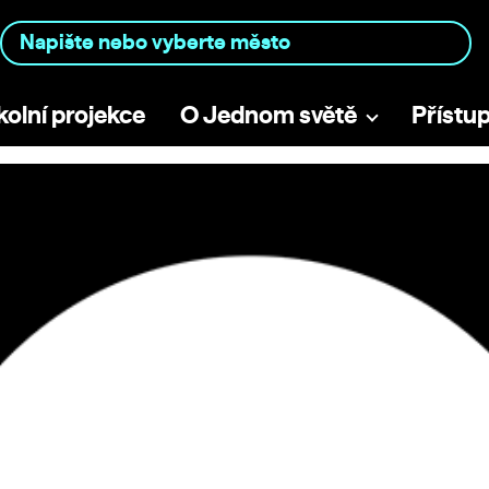
kolní projekce
O Jednom světě
Přístu