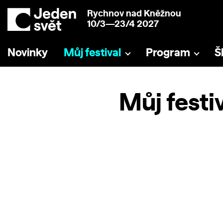
Rychnov nad Kněžnou
10/3—23/4 2027
Novinky
Můj festival
Program
Š
Můj festi