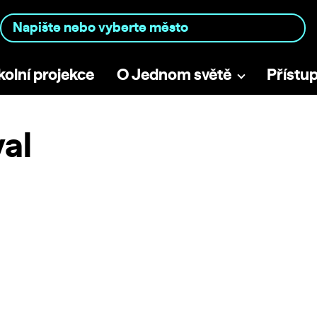
kolní projekce
O Jednom světě
Přístu
val