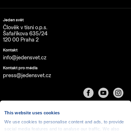
Jeden svět
Člověk v tísni o.p.s.
Šafaříkova 635/24
120 00 Praha 2
Kontakt
info@jedensvet.cz
Kontakt pro média
press@jedensvet.cz
This website uses cookies
We use cookies to personalise content and ads, to provide
Cookies
| © 1999-2026 Člověk v tísni o.p.s., web běží
social media features and to analyse our traffic. We also