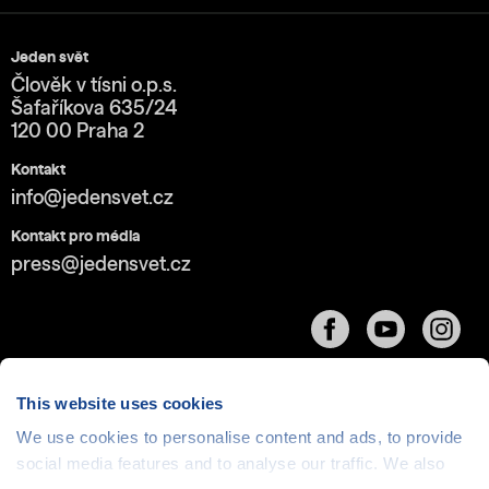
Jeden svět
Člověk v tísni o.p.s.
Šafaříkova 635/24
120 00 Praha 2
Kontakt
info@jedensvet.cz
Kontakt pro média
press@jedensvet.cz
This website uses cookies
We use cookies to personalise content and ads, to provide
Cookies
| © 1999-2026 Člověk v tísni o.p.s., web běží
social media features and to analyse our traffic. We also
v rámci bezplatného
serverhosting
společnosti