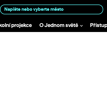
kolní projekce
O Jednom světě
Přístu