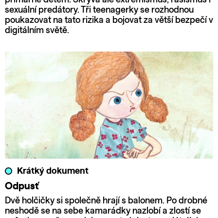
sexuální predátory. Tři teenagerky se rozhodnou
poukazovat na tato rizika a bojovat za větší bezpečí v
digitálním světě.
Krátký dokument
Odpusť
Dvě holčičky si společně hrají s balonem. Po drobné
neshodě se na sebe kamarádky nazlobí a zlostí se