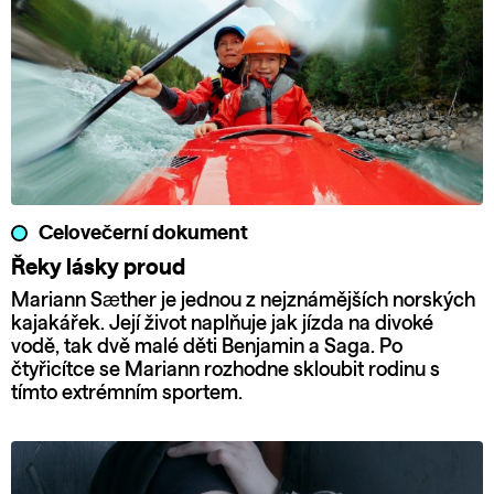
Celovečerní dokument
Řeky lásky proud
Mariann Sæther je jednou z nejznámějších norských
kajakářek. Její život naplňuje jak jízda na divoké
vodě, tak dvě malé děti Benjamin a Saga. Po
čtyřicítce se Mariann rozhodne skloubit rodinu s
tímto extrémním sportem.