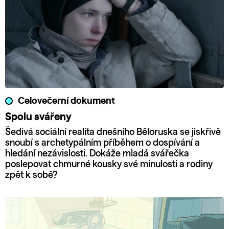
Celovečerní dokument
Spolu svářeny
Šedivá sociální realita dnešního Běloruska se jiskřivě
snoubí s archetypálním příběhem o dospívání a
hledání nezávislosti. Dokáže mladá svářečka
poslepovat chmurné kousky své minulosti a rodiny
zpět k sobě?