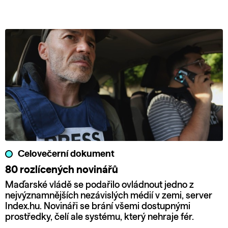
Celovečerní dokument
80 rozlícených novinářů
Maďarské vládě se podařilo ovládnout jedno z
nejvýznamnějších nezávislých médií v zemi, server
Index.hu. Novináři se brání všemi dostupnými
prostředky, čelí ale systému, který nehraje fér.