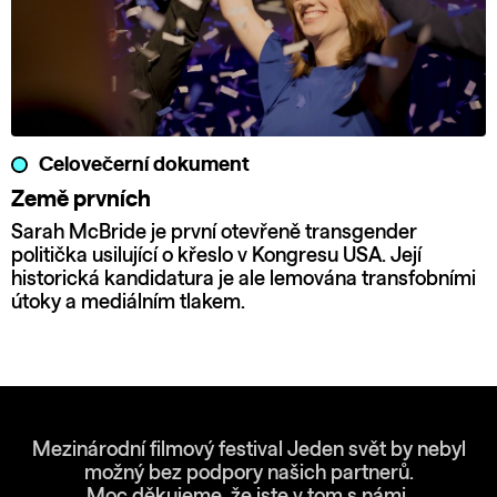
Celovečerní dokument
Země prvních
Sarah McBride je první otevřeně transgender
politička usilující o křeslo v Kongresu USA. Její
historická kandidatura je ale lemována transfobními
útoky a mediálním tlakem.
Mezinárodní filmový festival Jeden svět by nebyl
možný bez podpory našich partnerů.
Moc děkujeme, že jste v tom s námi.