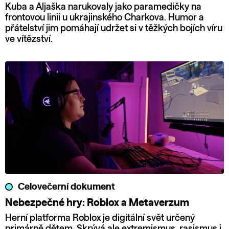
Kuba a Aljaška narukovaly jako paramedičky na
frontovou linii u ukrajinského Charkova. Humor a
přátelství jim pomáhají udržet si v těžkých bojích víru
ve vítězství.
Celovečerní dokument
Nebezpečné hry: Roblox a Metaverzum
Herní platforma Roblox je digitální svět určený
primárně dětem. Skrývá ale extremismus, rasismus i