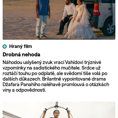
Hraný film
Drobná nehoda
Náhodou uslyšený zvuk vrací Vahídovi trýznivé
vzpomínky na sadistického mučitele. Srdce už
roztáčí touhu po odplatě, ale svědomí tiše volá po
dalších důkazech. Brilantně vypointované drama
Džafara Panahího naléhavě promlouvá o otázkách
viny a odpovědnosti.