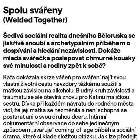
Spolu svářeny
(Welded Together)
Šedivá sociální realita dnešního Běloruska se
jiskřivě snoubí s archetypálním příběhem o
dospívání a hledání nezávislosti. Dokáže
mladá svářečka poslepovat chmurné kousky
své minulosti a rodiny zpět k sobě?
Kaťa dokázala skrze vášeň pro sváření najít svou
vlastní životní cestu navzdory těžkému soužití s
matkou závislou na alkoholu. Bludný kruh závislosti a
traumatu se ale otevírá znovu pro Katinu maličkou
sestru. Dívka při každém návratu do rodného města
vidí, že její matka se nezměnila a není schopná se
postarat ani o svou druhou dceru. Intimní
dokumentární observace do sebe jedinečným
způsobem „svařuje“ coming-of-age příběh a sociální
drama, které si klade složitou otázku: Jak lze předejít