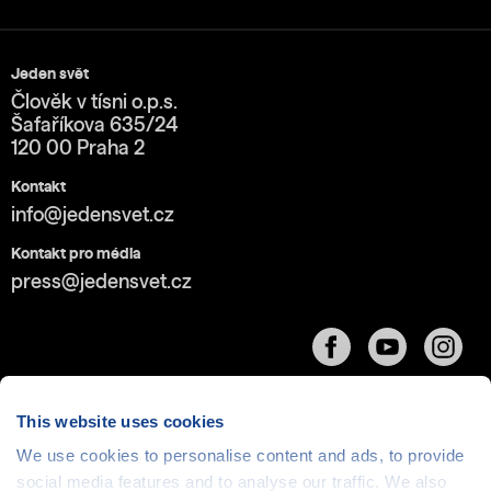
Jeden svět
Člověk v tísni o.p.s.
Šafaříkova 635/24
120 00 Praha 2
Kontakt
info@jedensvet.cz
Kontakt pro média
press@jedensvet.cz
This website uses cookies
We use cookies to personalise content and ads, to provide
social media features and to analyse our traffic. We also
Cookies
| © 1999-2026 Člověk v tísni o.p.s., web běží