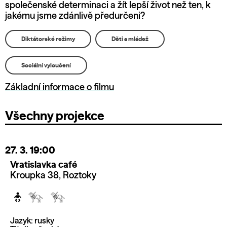
společenské determinaci a žít lepší život než ten, k
jakému jsme zdánlivě předurčeni?
Diktátorské režimy
Děti a mládež
Sociální vyloučení
Základní informace o filmu
Všechny projekce
27. 3.
19:00
Vratislavka café
Kroupka 38, Roztoky
Jazyk: rusky