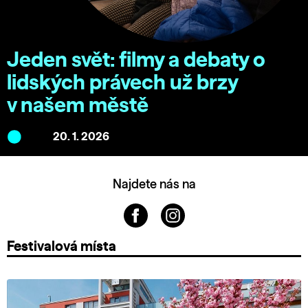
Jeden svět: filmy a debaty o
lidských právech už brzy
v našem městě
20. 1. 2026
Najdete nás na
Festivalová místa