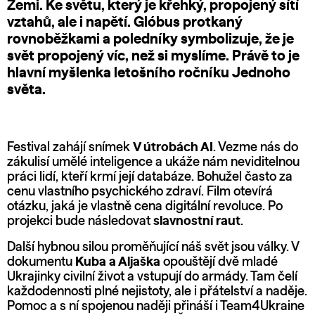
Zemi. Ke světu, který je křehký, propojený sítí
vztahů, ale i napětí. Glóbus protkaný
rovnoběžkami a poledníky symbolizuje, že je
svět propojený víc, než si myslíme. Právě to je
hlavní myšlenka letošního ročníku Jednoho
světa.
Festival zahájí snímek
V útrobách AI
. Vezme nás do
zákulisí umělé inteligence a ukáže nám neviditelnou
práci lidí, kteří krmí její databáze. Bohužel často za
cenu vlastního psychického zdraví. Film otevírá
otázku, jaká je vlastně cena digitální revoluce. Po
projekci bude následovat
slavnostní raut
.
Další hybnou silou proměňující náš svět jsou války. V
dokumentu
Kuba a Aljaška
opouštějí dvě mladé
Ukrajinky civilní život a vstupují do armády. Tam čelí
každodennosti plné nejistoty, ale i přátelství a naděje.
Pomoc a s ní spojenou naději přináší i Team4Ukraine