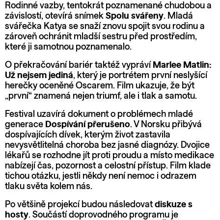
Rodinné vazby, tentokrát poznamenané chudobou a
závislostí, otevírá snímek
Spolu svářeny
. Mladá
svářečka Katya se snaží znovu spojit svou rodinu a
zároveň ochránit mladší sestru před prostředím,
které ji samotnou poznamenalo.
O překračování bariér taktéž vypráví
Marlee Matlin:
Už nejsem jediná
, který je portrétem první neslyšící
herečky oceněné Oscarem. Film ukazuje, že být
„první“ znamená nejen triumf, ale i tlak a samotu.
Festival uzavírá dokument o problémech mladé
generace
Dospívání přerušeno
. V Norsku přibývá
dospívajících dívek, kterým život zastavila
nevysvětlitelná choroba bez jasné diagnózy. Dvojice
lékařů se rozhodne jít proti proudu a místo medikace
nabízejí čas, pozornost a celostní přístup. Film klade
tichou otázku, jestli někdy není nemoc i odrazem
tlaku světa kolem nás.
Po většině projekcí budou následovat
diskuze s
hosty
. Součástí doprovodného programu je