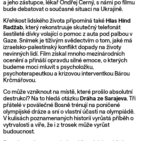
a jeho zástupce, lékař Ondřej Černý, s námi po filmu
bude debatovat o současné situaci na Ukrajině.
Křehkost lidského života připomíná také
Hlas Hind
Radžab
, který rekonstruuje skutečný telefonát
šestileté dívky volající o pomoc z auta pod palbou v
Gaze. Snímek je tíživým svědectvím o tom, jaké má
izraelsko-palestinský konflikt dopady na životy
nevinných lidí. Film získal mnoho mezinárodních
ocenění a přináší opravdu silné emoce, o kterých
budeme moci mluvit s psycholožku,
psychoterapeutkou a krizovou interventkou Bárou
Krčmářovou.
Co může vzniknout na místě, které prošlo absolutní
destrukcí? Na to hledá otázku
Dráha ze Sarajeva
. Tři
přátelé v poválečné Bosně trénují na poničené
olympijské dráze a sní o vlastní účasti na olympiádě.
V kulisách poznamenaných historií vyrůstá příběh o
vytrvalosti a víře, že i z trosek může vyrůst
budoucnost.