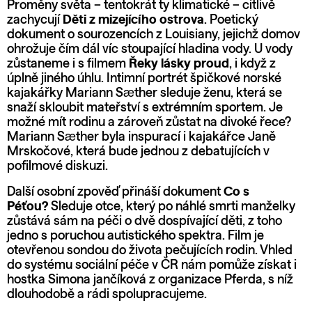
Proměny světa – tentokrát ty klimatické – citlivě
zachycují
Děti z mizejícího ostrova
. Poetický
dokument o sourozencích z Louisiany, jejichž domov
ohrožuje čím dál víc stoupající hladina vody. U vody
zůstaneme i s filmem
Řeky lásky proud
, i když z
úplně jiného úhlu. Intimní portrét špičkové norské
kajakářky Mariann Sæther sleduje ženu, která se
snaží skloubit mateřství s extrémním sportem. Je
možné mít rodinu a zároveň zůstat na divoké řece?
Mariann Sæther byla inspurací i kajakářce Janě
Mrskočové, která bude jednou z debatujících v
pofilmové diskuzi.
Další osobní zpověď přináší dokument
Co s
Péťou?
Sleduje otce, který po náhlé smrti manželky
zůstává sám na péči o dvě dospívající děti, z toho
jedno s poruchou autistického spektra. Film je
otevřenou sondou do života pečujících rodin. Vhled
do systému sociální péče v ČR nám pomůže získat i
hostka Simona jančíková z organizace Pferda, s níž
dlouhodobě a rádi spolupracujeme.