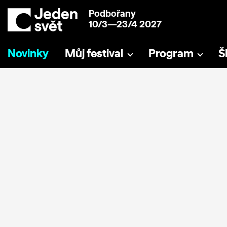
Podbořany
10/3—23/4 2027
Novinky
Můj festival
Program
Š