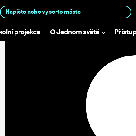
kolní projekce
O Jednom světě
Přístu