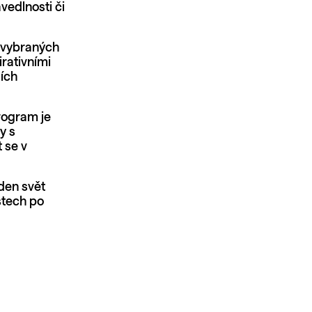
vedlnosti či
o vybraných
irativními
ších
program je
y s
 se v
den svět
stech po