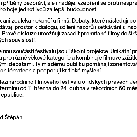
n příběhy bezpráví, ale i naděje, vzepření se proti nespra
o boje jednotlivců za lepší budoucnost.
k ani zdaleka nekončí u filmů. Debaty, které následují p
dávají prostor k dialogu, sdílení názorů i setkávání s insp
 Právě diskuze umožňují zasadit promítané filmy do šir
ch souvislostí.
nou součástí festivalu jsou i školní projekce. Unikátní 
ru pro různé věkové kategorie a kombinuje filmové zážitk
i debatami. Ty mladému publiku pomáhají zorientovat
ích tématech a podporují kritické myšlení.
Mezinárodního filmového festivalu o lidských právech Je
termínu od 11. března do 24. dubna v rekordních 60 mě
republice.
id Štěpán