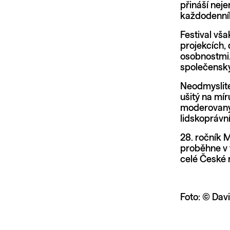
přináší neje
každodenníh
Festival vša
projekcích, 
osobnostmi.
společenský
Neodmyslitel
ušitý na mí
moderovaným
lidskoprávn
28. ročník 
proběhne v 
celé České 
Foto: © Dav