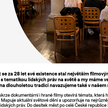
 se za 28 let své existence stal největším filmov
 s tematikou lidských práv na světě a my máme v
 na dlouholetou tradici navazujeme také v našem
skrze dokumentární i hrané filmy otevírá témata, která 
. Mapuje aktuální světové dění a upozorňuje na nejrůzně
lidských práv. Do desítek měst po celé České republic