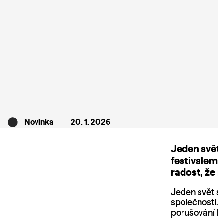
Novinka
20. 1. 2026
Jeden svět
festivalem
radost, že
Jeden svět 
společností
porušování 