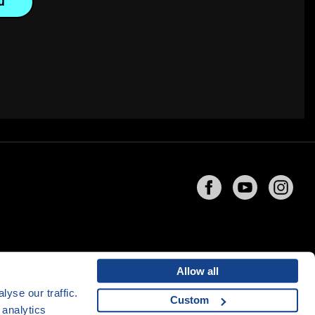
u
Allow all
yse our traffic.
Custom
 analytics