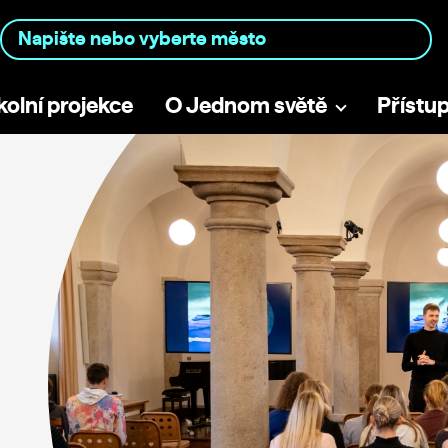
kolní projekce
O Jednom světě
Přístu