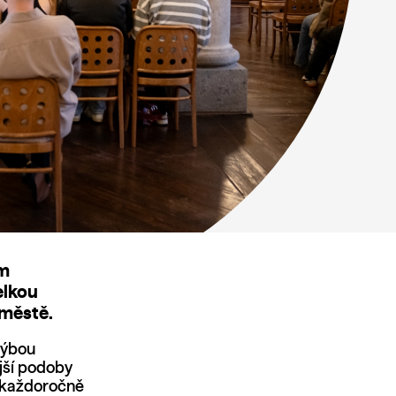
ým
elkou
 městě.
hýbou
jší podoby
e každoročně