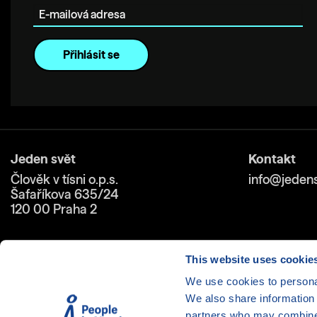
Jeden svět
Kontakt
Člověk v tísni o.p.s.
info@jedens
Šafaříkova 635/24
120 00 Praha 2
This website uses cookie
We use cookies to personal
We also share information 
Cookies
| © 1999-2026 Člověk 
partners who may combine i