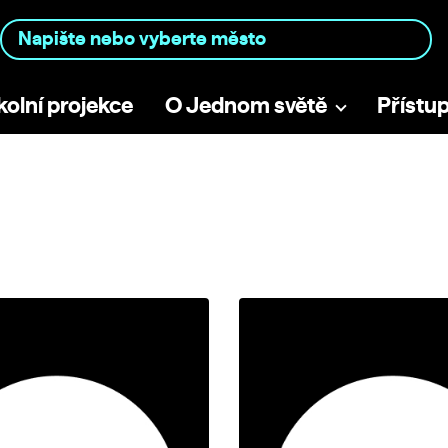
kolní projekce
O Jednom světě
Přístu