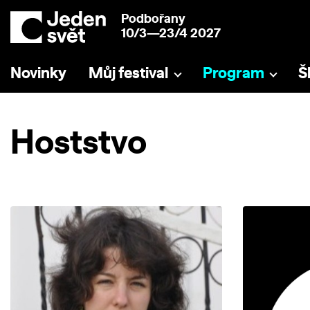
Podbořany
10/3—23/4 2027
Novinky
Můj festival
Program
Š
Hoststvo