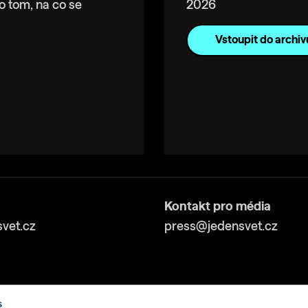
o tom, na co se
2026
Vstoupit do archiv
Kontakt pro média
vet.cz
press@jedensvet.cz
s