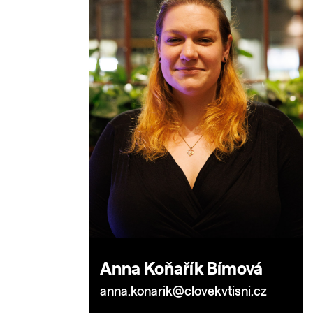
Anna Koňařík Bímová
anna.konarik@clovekvtisni.cz