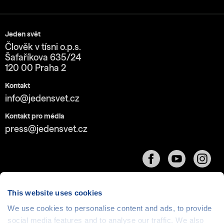
Jeden svět
Člověk v tísni o.p.s.
Šafaříkova 635/24
120 00 Praha 2
Kontakt
info@jedensvet.cz
Kontakt pro média
press@jedensvet.cz
This website uses cookies
We use cookies to personalise content and ads, to provide
Cookies
| © 1999-2026 Člověk v tísni o.p.s., web běží
social media features and to analyse our traffic. We also