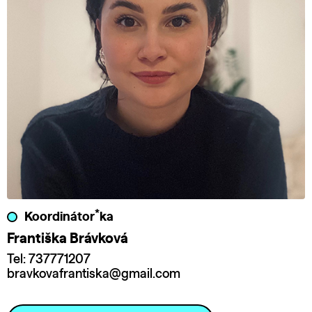
*
Koordinátor
ka
Františka Brávková
Tel: 737771207
bravkovafrantiska@gmail.com