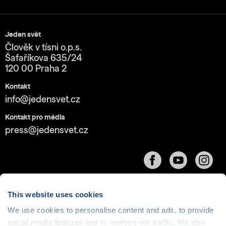
Jeden svět
Člověk v tísni o.p.s.
Šafaříkova 635/24
120 00 Praha 2
Kontakt
info@jedensvet.cz
Kontakt pro média
press@jedensvet.cz
This website uses cookies
We use cookies to personalise content and ads, to provide
Cookies
| © 1999-2026 Člověk v tísni o.p.s., web běží
social media features and to analyse our traffic. We also