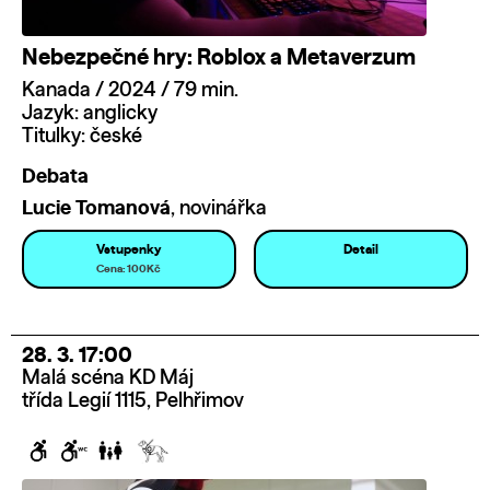
Nebezpečné hry: Roblox a Metaverzum
Kanada / 2024 / 79 min.
Jazyk: anglicky
Titulky: české
Debata
Lucie Tomanová
, novinářka
Vstupenky
Detail
Cena: 100Kč
28. 3. 17:00
Malá scéna KD Máj
třída Legií 1115, Pelhřimov