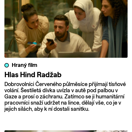
Hraný film
Hlas Hind Radžab
Dobrovolníci Červeného půlměsíce přijímají tísňové
volání. Šestiletá dívka uvízla v autě pod palbou v
Gaze a prosí o záchranu. Zatímco se ji humanitární
pracovníci snaží udržet na lince, dělají vše, co je v
jejich silách, aby k ní dostali sanitku.