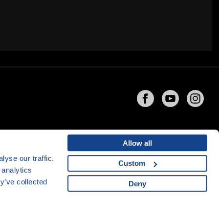
Allow all
yse our traffic.
Custom
 analytics
y’ve collected
Deny
ng
společnosti
CZECHIA.COM