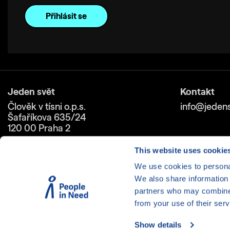
Jeden svět
Kontakt
Člověk v tísni o.p.s.
info@jedens
Šafaříkova 635/24
120 00 Praha 2
This website uses cookie
We use cookies to personal
We also share information 
partners who may combine i
from your use of their serv
Cookies
| © 1999-2026 Člověk 
Show details