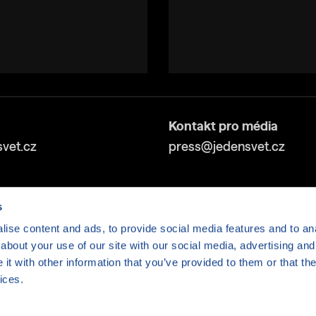
Kontakt pro média
vet.cz
press@jedensvet.cz
s
ise content and ads, to provide social media features and to anal
about your use of our site with our social media, advertising and
t with other information that you’ve provided to them or that the
ices.
v tísni o.p.s., web běží v rámci bezplatného
serverhosti