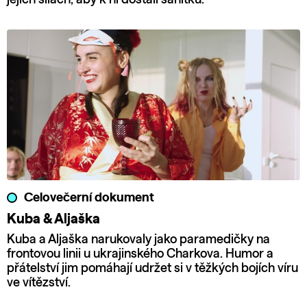
Celovečerní dokument
Kuba & Aljaška
Kuba a Aljaška narukovaly jako paramedičky na
frontovou linii u ukrajinského Charkova. Humor a
přátelství jim pomáhají udržet si v těžkých bojích víru
ve vítězství.