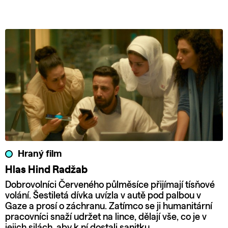
Hraný film
Hlas Hind Radžab
Dobrovolníci Červeného půlměsíce přijímají tísňové
volání. Šestiletá dívka uvízla v autě pod palbou v
Gaze a prosí o záchranu. Zatímco se ji humanitární
pracovníci snaží udržet na lince, dělají vše, co je v
jejich silách, aby k ní dostali sanitku.