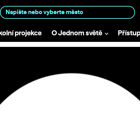
kolní projekce
O Jednom světě
Přístu