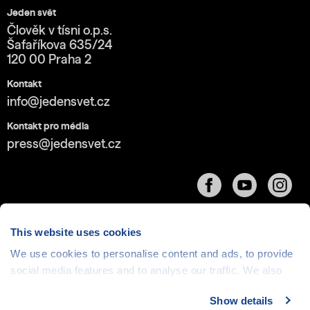
Jeden svět
Člověk v tísni o.p.s.
Šafaříkova 635/24
120 00 Praha 2
Kontakt
info@jedensvet.cz
Kontakt pro média
press@jedensvet.cz
This website uses cookies
We use cookies to personalise content and ads, to provide
Cookies
| © 1999-2026 Člověk v tísni o.p.s., web běží
social media features and to analyse our traffic. We also
v rámci bezplatného
serverhosting
společnosti
share information about your use of our site with our social
CZECHIA.COM
Show details
media, advertising and analytics partners who may