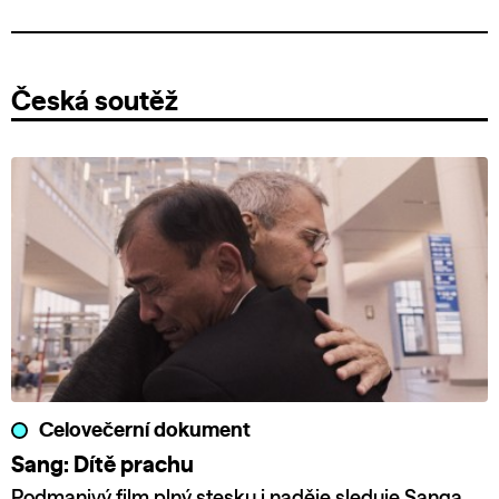
Česká soutěž
Celovečerní dokument
Sang: Dítě prachu
Podmanivý film plný stesku i naděje sleduje Sanga,