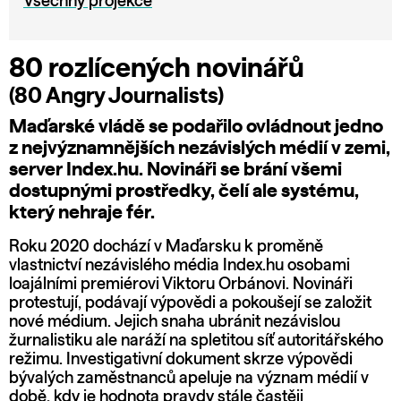
Všechny projekce
80 rozlícených novinářů
(80 Angry Journalists)
Maďarské vládě se podařilo ovládnout jedno
z nejvýznamnějších nezávislých médií v zemi,
server Index.hu. Novináři se brání všemi
dostupnými prostředky, čelí ale systému,
který nehraje fér.
Roku 2020 dochází v Maďarsku k proměně
vlastnictví nezávislého média Index.hu osobami
loajálními premiérovi Viktoru Orbánovi. Novináři
protestují, podávají výpovědi a pokoušejí se založit
nové médium. Jejich snaha ubránit nezávislou
žurnalistiku ale naráží na spletitou síť autoritářského
režimu. Investigativní dokument skrze výpovědi
bývalých zaměstnanců apeluje na význam médií v
době, kdy je hodnota pravdy stále častěji