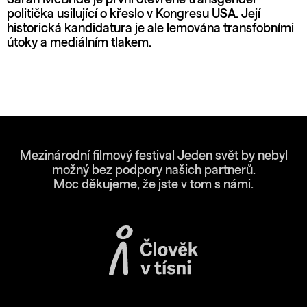
Sarah McBride je první otevřeně transgender
politička usilující o křeslo v Kongresu USA. Její
historická kandidatura je ale lemována transfobními
útoky a mediálním tlakem.
Mezinárodní filmový festival Jeden svět by nebyl
možný bez podpory našich partnerů.
Moc děkujeme, že jste v tom s námi.