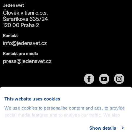
Jeden svět
Člověk v tísni o.p.s.
Šafaříkova 635/24
120 00 Praha 2
Kontakt
info@jedensvet.cz
Kontakt pro média
press@jedensvet.cz
This website uses cookies
We use cookies to personalise content and ads, to provide
social media features and to analyse our traffic. We also
Cookies
| © 1999-2026 Člověk v tísni o.p.s., web běží
v rámci bezplatného
serverhosting
společnosti
share information about your use of our site with our social
CZECHIA.COM
Show details
media, advertising and analytics partners who may