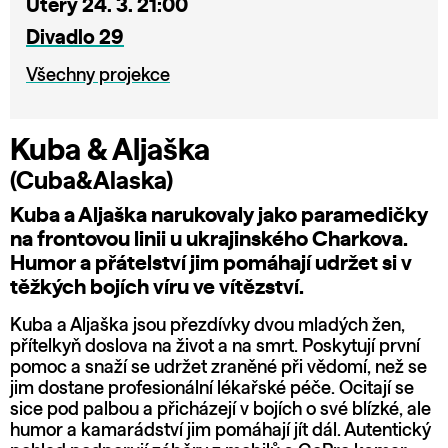
Úterý 24. 3. 21:00
Divadlo 29
Všechny projekce
Kuba & Aljaška
(Cuba&Alaska)
Kuba a Aljaška narukovaly jako paramedičky
na frontovou linii u ukrajinského Charkova.
Humor a přátelství jim pomáhají udržet si v
těžkých bojích víru ve vítězství.
Kuba a Aljaška jsou přezdívky dvou mladých žen,
přítelkyň doslova na život a na smrt. Poskytují první
pomoc a snaží se udržet zraněné při vědomí, než se
jim dostane profesionální lékařské péče. Ocitají se
sice pod palbou a přicházejí v bojích o své blízké, ale
humor a kamarádství jim pomáhají jít dál. Autentický