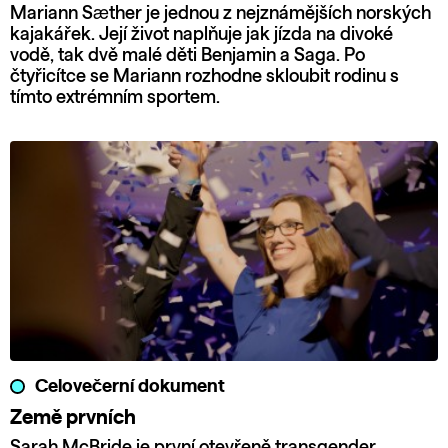
Mariann Sæther je jednou z nejznámějších norských
kajakářek. Její život naplňuje jak jízda na divoké
vodě, tak dvě malé děti Benjamin a Saga. Po
čtyřicítce se Mariann rozhodne skloubit rodinu s
tímto extrémním sportem.
Celovečerní dokument
Země prvních