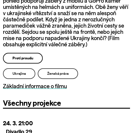
pohled podporují záběry z mobilů a GoPro kamer
umístěných na helmách a uniformách. Obě ženy věří
v ukrajinské vítězství a snaží se na něm alespoň
částečně podílet. Když je jedna z nerozlučných
paramediček vážně zraněna, jejich životní cesty se
rozdělí. Sejdou se spolu ještě na frontě, nebo jejich
mise na podporu napadené Ukrajiny končí? (Film
obsahuje explicitní válečné záběry.)
Proti proudu
Ukrajina
Ženská práva
Základní informace o filmu
Všechny projekce
24. 3.
21:00
Divadlo 29