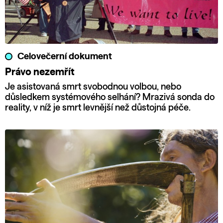
Celovečerní dokument
Právo nezemřít
Je asistovaná smrt svobodnou volbou, nebo
důsledkem systémového selhání? Mrazivá sonda do
reality, v níž je smrt levnější než důstojná péče.