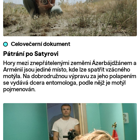
Celovečerní dokument
Pátrání po Satyrovi
Hory mezi znepřátelenými zeměmi Ázerbájdžánem a
Arménií jsou jediné místo, kde lze spatřit vzácného
motýla. Na dobrodružnou výpravu za jeho polapením
se vydává dcera entomologa, podle nějž je motýl
pojmenován.