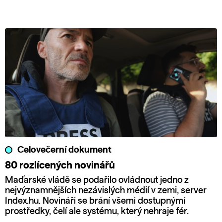
Celovečerní dokument
80 rozlícených novinářů
Maďarské vládě se podařilo ovládnout jedno z
nejvýznamnějších nezávislých médií v zemi, server
Index.hu. Novináři se brání všemi dostupnými
prostředky, čelí ale systému, který nehraje fér.