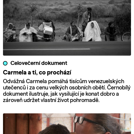
Celovečerní dokument
Carmela a ti, co prochází
Odvážná Carmela pomáhá tisícům venezuelských
utečenců i za cenu velkých osobních obětí. Černobílý
dokument ilustruje, jak vysilující je konat dobro a
zároveň udržet vlastní život pohromadě.