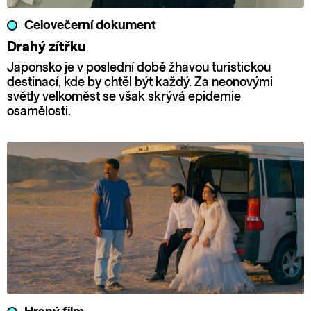
Celovečerní dokument
Drahý zítřku
Japonsko je v poslední době žhavou turistickou
destinací, kde by chtěl být každý. Za neonovými
světly velkoměst se však skrývá epidemie
osamělosti.