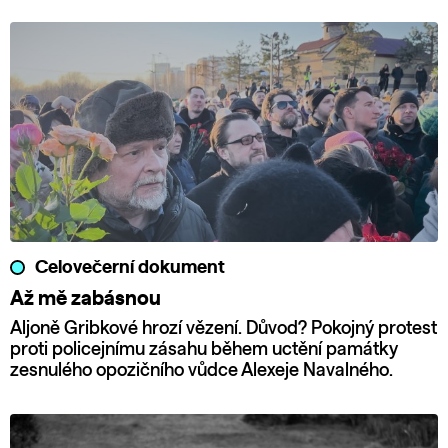
Celovečerní dokument
Až mě zabásnou
Aljoně Gribkové hrozí vězení. Důvod? Pokojný protest
proti policejnímu zásahu během uctění památky
zesnulého opozičního vůdce Alexeje Navalného.