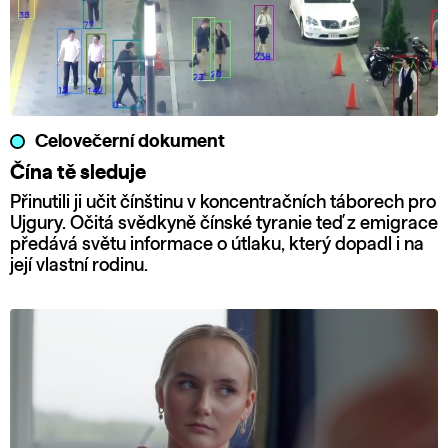
Celovečerní dokument
Čína tě sleduje
Přinutili ji učit čínštinu v koncentračních táborech pro
Ujgury. Očitá svědkyně čínské tyranie teď z emigrace
předává světu informace o útlaku, který dopadl i na
její vlastní rodinu.