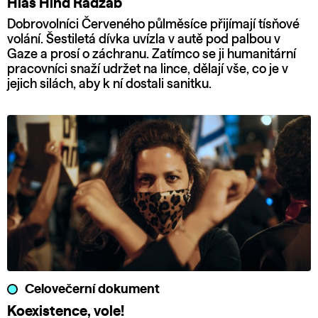
Hlas Hind Radžab
Dobrovolníci Červeného půlměsíce přijímají tísňové
volání. Šestiletá dívka uvízla v autě pod palbou v
Gaze a prosí o záchranu. Zatímco se ji humanitární
pracovníci snaží udržet na lince, dělají vše, co je v
jejich silách, aby k ní dostali sanitku.
Celovečerní dokument
Koexistence, vole!