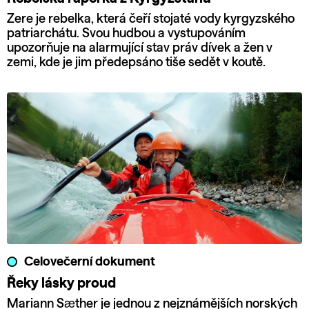
Zere je rebelka, která čeří stojaté vody kyrgyzského
patriarchátu. Svou hudbou a vystupováním
upozorňuje na alarmující stav práv dívek a žen v
zemi, kde je jim předepsáno tiše sedět v koutě.
Celovečerní dokument
Řeky lásky proud
Mariann Sæther je jednou z nejznámějších norských