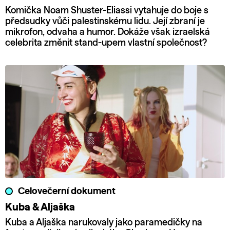
Komička Noam Shuster-Eliassi vytahuje do boje s
předsudky vůči palestinskému lidu. Její zbraní je
mikrofon, odvaha a humor. Dokáže však izraelská
celebrita změnit stand-upem vlastní společnost?
Celovečerní dokument
Kuba & Aljaška
Kuba a Aljaška narukovaly jako paramedičky na