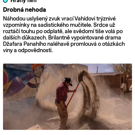
Hraný film
Drobná nehoda
Náhodou uslyšený zvuk vrací Vahídovi trýznivé
vzpomínky na sadistického mučitele. Srdce už
roztáčí touhu po odplatě, ale svědomí tiše volá po
dalších důkazech. Brilantně vypointované drama
Džafara Panahího naléhavě promlouvá o otázkách
viny a odpovědnosti.