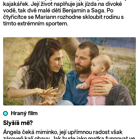
kajakářek. Její život naplňuje jak jízda na divoké
vodě, tak dvě malé děti Benjamin a Saga. Po
čtyřicítce se Mariann rozhodne skloubit rodinu s
tímto extrémním sportem.
Hraný film
Slyšíš mě?
Ángela čeká miminko, její upřímnou radost však
zároveň kalí obavy. Jak bude jako matka fungovat ve