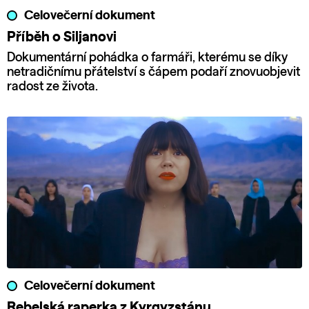
Celovečerní dokument
Příběh o Siljanovi
Dokumentární pohádka o farmáři, kterému se díky
netradičnímu přátelství s čápem podaří znovuobjevit
radost ze života.
Celovečerní dokument
Rebelská raperka z Kyrgyzstánu