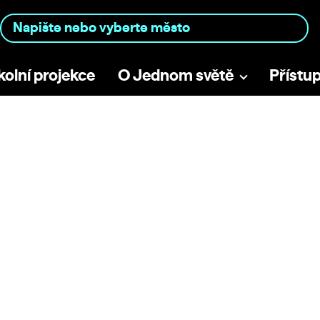
kolní projekce
O Jednom světě
Přístu