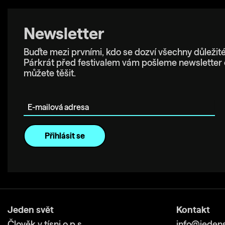
Newsletter
Buďte mezi prvními, kdo se dozví všechny důležité
Párkrát před festivalem vám pošleme newsletter 
můžete těšit.
E-mailová adresa
Jeden svět
Kontakt
Člověk v tísni o.p.s.
info@jedens