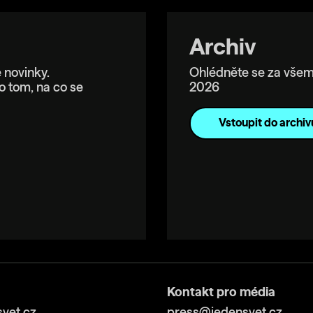
Archiv
 novinky.
Ohlédněte se za všem
o tom, na co se
2026
Vstoupit do archiv
Kontakt pro média
vet.cz
press@jedensvet.cz