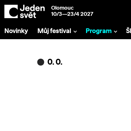
Olomouc
10/3—23/4 2027
Novinky
Můj festival
Program
Š
0. 0.