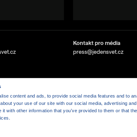
Kontakt pro média
vet.cz
press@jedensvet.cz
s
ise content and ads, to provide social media features and to anal
about your use of our site with our social media, advertising and
v tísni o.p.s., web běží v rámci bezplatného
serverhosti
t with other information that you’ve provided to them or that the
ices.