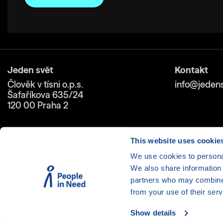
Jeden svět
Kontakt
Člověk v tísni o.p.s.
info@jedens
Šafaříkova 635/24
120 00 Praha 2
This website uses cookie
We use cookies to personal
We also share information 
Cookies
| © 1999-2026 Člověk 
partners who may combine i
from your use of their serv
Show details