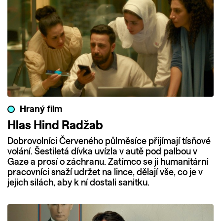
Hraný film
Hlas Hind Radžab
Dobrovolníci Červeného půlměsíce přijímají tísňové
volání. Šestiletá dívka uvízla v autě pod palbou v
Gaze a prosí o záchranu. Zatímco se ji humanitární
pracovníci snaží udržet na lince, dělají vše, co je v
jejich silách, aby k ní dostali sanitku.