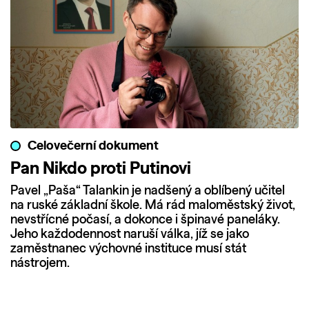
Celovečerní dokument
Pan Nikdo proti Putinovi
Pavel „Paša“ Talankin je nadšený a oblíbený učitel
na ruské základní škole. Má rád maloměstský život,
nevstřícné počasí, a dokonce i špinavé paneláky.
Jeho každodennost naruší válka, jíž se jako
zaměstnanec výchovné instituce musí stát
nástrojem.