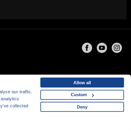
Allow all
yse our traffic.
Custom
 analytics
ng
společnosti
CZECHIA.COM
y’ve collected
Deny