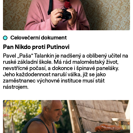
Celovečerní dokument
Pan Nikdo proti Putinovi
Pavel „Paša“ Talankin je nadšený a oblíbený učitel na
ruské základní škole. Má rád maloměstský život,
nevstřícné počasí, a dokonce i špinavé paneláky.
Jeho každodennost naruší válka, jíž se jako
zaměstnanec výchovné instituce musí stát
nástrojem.