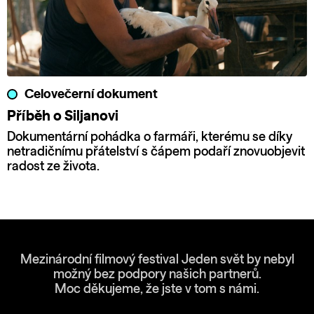
Celovečerní dokument
Příběh o Siljanovi
Dokumentární pohádka o farmáři, kterému se díky
netradičnímu přátelství s čápem podaří znovuobjevit
radost ze života.
Mezinárodní filmový festival Jeden svět by nebyl
možný bez podpory našich partnerů.
Moc děkujeme, že jste v tom s námi.