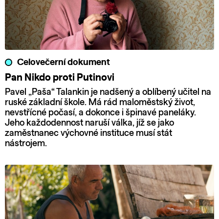
Celovečerní dokument
Pan Nikdo proti Putinovi
Pavel „Paša“ Talankin je nadšený a oblíbený učitel na
ruské základní škole. Má rád maloměstský život,
nevstřícné počasí, a dokonce i špinavé paneláky.
Jeho každodennost naruší válka, jíž se jako
zaměstnanec výchovné instituce musí stát
nástrojem.