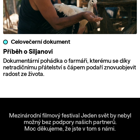
Celovečerní dokument
Příběh o Siljanovi
Dokumentární pohádka o farmáři, kterému se díky
netradičnímu přátelství s čápem podaří znovuobjevit
radost ze života.
Mezinárodní filmový festival Jeden svět by nebyl
možný bez podpory našich partnerů.
Moc děkujeme, že jste v tom s námi.