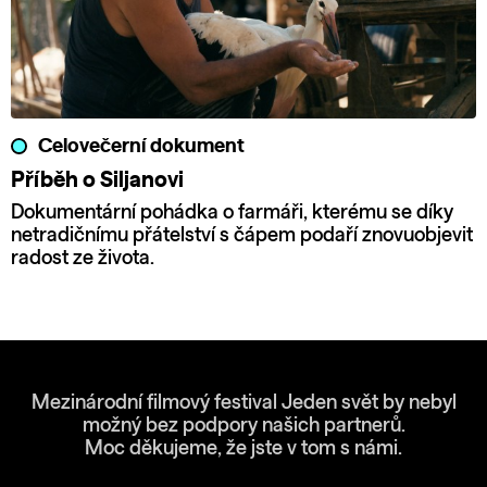
Celovečerní dokument
Příběh o Siljanovi
Dokumentární pohádka o farmáři, kterému se díky
netradičnímu přátelství s čápem podaří znovuobjevit
radost ze života.
Mezinárodní filmový festival Jeden svět by nebyl
možný bez podpory našich partnerů.
Moc děkujeme, že jste v tom s námi.