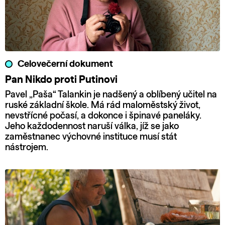
Celovečerní dokument
Pan Nikdo proti Putinovi
Pavel „Paša“ Talankin je nadšený a oblíbený učitel na
ruské základní škole. Má rád maloměstský život,
nevstřícné počasí, a dokonce i špinavé paneláky.
Jeho každodennost naruší válka, jíž se jako
zaměstnanec výchovné instituce musí stát
nástrojem.