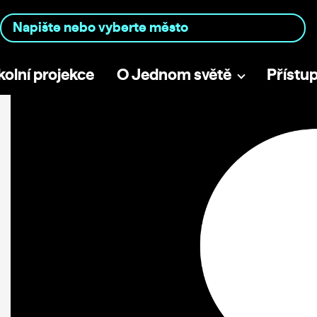
kolní projekce
O Jednom světě
Přístu