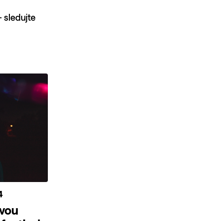
 sledujte
4
svou