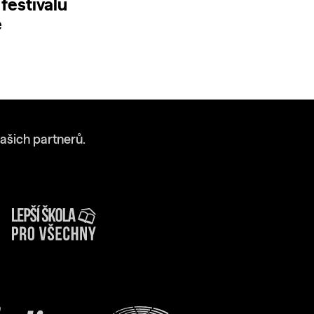
festivalu
é
ašich partnerů.