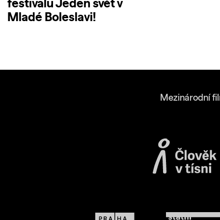
festivalu Jeden svět v
Mladé Boleslavi!
Mezinárodní fi