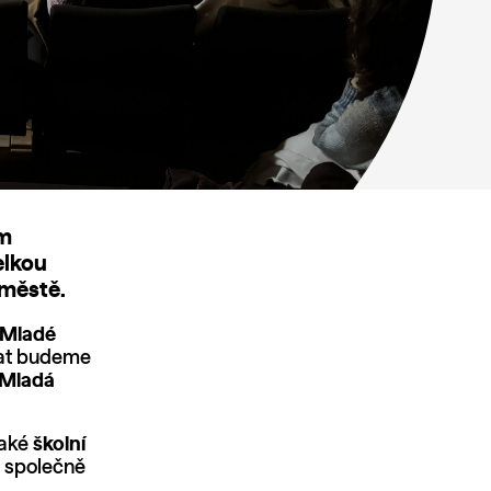
ým
elkou
 městě.
 Mladé
tat budeme
 Mladá
také
školní
a společně