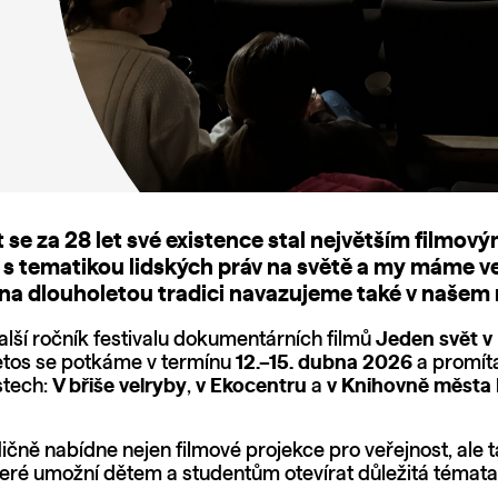
 se za 28 let své existence stal největším filmov
 s tematikou lidských práv na světě a my máme v
 na dlouholetou tradici navazujeme také v našem
alší ročník festivalu dokumentárních filmů
Jeden svět v
Letos se potkáme v termínu
12.–15. dubna
2026
a promí
stech:
V břiše velryby
,
v Ekocentru
a
v Knihovně města
dičně nabídne nejen filmové projekce pro veřejnost, ale 
které umožní dětem a studentům otevírat důležitá témat