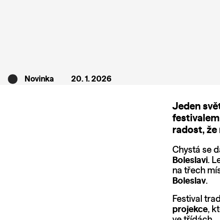
Novinka
20. 1. 2026
Jeden svět
festivalem
radost, že
Chystá se d
Boleslavi
. 
na třech mí
Boleslav
.
Festival tra
projekce
, 