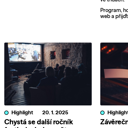
ve třídách.
Program, ho
web a přijďte
Highlight
20. 1. 2025
Highligh
Chystá se další ročník
Závěrečn