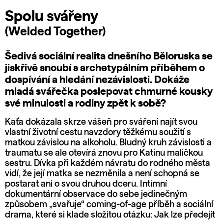
Spolu svářeny
(Welded Together)
Šedivá sociální realita dnešního Běloruska se
jiskřivě snoubí s archetypálním příběhem o
dospívání a hledání nezávislosti. Dokáže
mladá svářečka poslepovat chmurné kousky
své minulosti a rodiny zpět k sobě?
Kaťa dokázala skrze vášeň pro sváření najít svou
vlastní životní cestu navzdory těžkému soužití s
matkou závislou na alkoholu. Bludný kruh závislosti a
traumatu se ale otevírá znovu pro Katinu maličkou
sestru. Dívka při každém návratu do rodného města
vidí, že její matka se nezměnila a není schopná se
postarat ani o svou druhou dceru. Intimní
dokumentární observace do sebe jedinečným
způsobem „svařuje“ coming-of-age příběh a sociální
drama, které si klade složitou otázku: Jak lze předejít