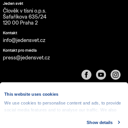
Jeden svět
Člověk v tísni o.p.s.
Šafaříkova 635/24
120 00 Praha 2
Kontakt
info@jedensvet.cz
Kontakt pro média
press@jedensvet.cz
This website uses cookies
We use cookies to personalise content and ads, to provide
social media features and to analyse our traffic. We also
Cookies
| © 1999-2026 Člověk v tísni o.p.s., web běží
v rámci bezplatného
serverhosting
společnosti
share information about your use of our site with our social
CZECHIA.COM
Show details
media, advertising and analytics partners who may