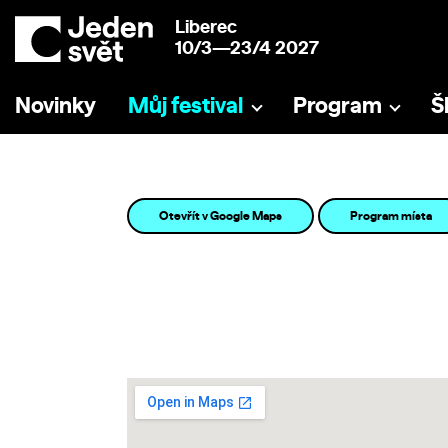
Liberec
10/3—23/4 2027
Novinky
Můj festival
Program
Š
Otevřít v Google Maps
Program místa