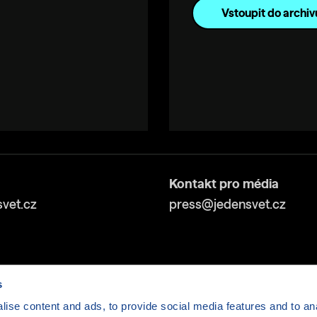
Vstoupit do archiv
Kontakt pro média
vet.cz
press@jedensvet.cz
s
ise content and ads, to provide social media features and to anal