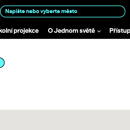
kolní projekce
O Jednom světě
Přístu