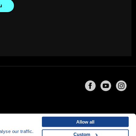
u
Allow all
yse our traffic.
Custom