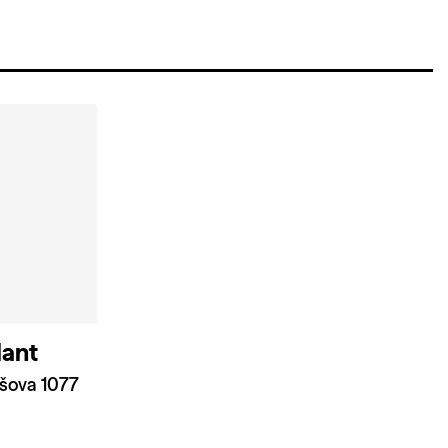
lant
ršova 1077