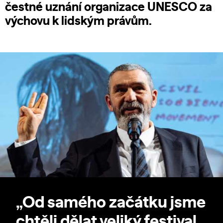
čestné uznání organizace UNESCO za
výchovu k lidským právům.
„Od samého začátku jsme
chtěli dělat veliký festival,