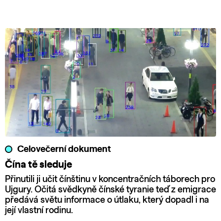
Celovečerní dokument
Čína tě sleduje
Přinutili ji učit čínštinu v koncentračních táborech pro
Ujgury. Očitá svědkyně čínské tyranie teď z emigrace
předává světu informace o útlaku, který dopadl i na
její vlastní rodinu.