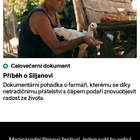
Celovečerní dokument
Příběh o Siljanovi
Dokumentární pohádka o farmáři, kterému se díky
netradičnímu přátelství s čápem podaří znovuobjevit
radost ze života.
Mezinárodní filmový festival Jeden svět by nebyl