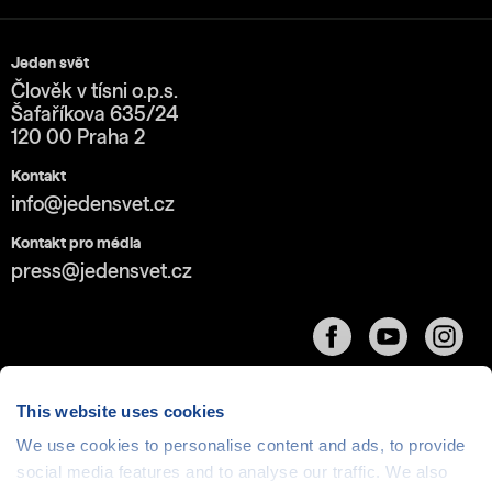
Jeden svět
Člověk v tísni o.p.s.
Šafaříkova 635/24
120 00 Praha 2
Kontakt
info@jedensvet.cz
Kontakt pro média
press@jedensvet.cz
This website uses cookies
We use cookies to personalise content and ads, to provide
social media features and to analyse our traffic. We also
Cookies
| © 1999-2026 Člověk v tísni o.p.s., web běží