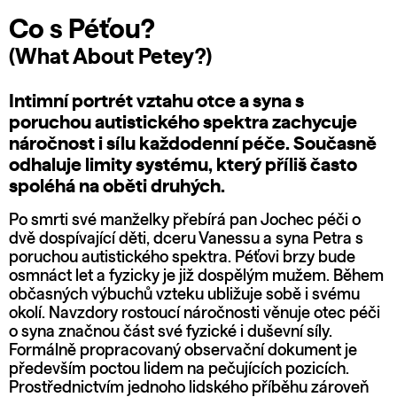
Co s Péťou?
(What About Petey?)
Intimní portrét vztahu otce a syna s
poruchou autistického spektra zachycuje
náročnost i sílu každodenní péče. Současně
odhaluje limity systému, který příliš často
spoléhá na oběti druhých.
Po smrti své manželky přebírá pan Jochec péči o
dvě dospívající děti, dceru Vanessu a syna Petra s
poruchou autistického spektra. Péťovi brzy bude
osmnáct let a fyzicky je již dospělým mužem. Během
občasných výbuchů vzteku ubližuje sobě i svému
okolí. Navzdory rostoucí náročnosti věnuje otec péči
o syna značnou část své fyzické i duševní síly.
Formálně propracovaný observační dokument je
především poctou lidem na pečujících pozicích.
Prostřednictvím jednoho lidského příběhu zároveň