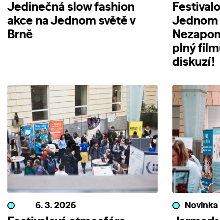
Jedinečná slow fashion
Festival
akce na Jednom světě v
Jednom s
Brně
Nezapom
plný fil
diskuzí!
6. 3. 2025
Novinka