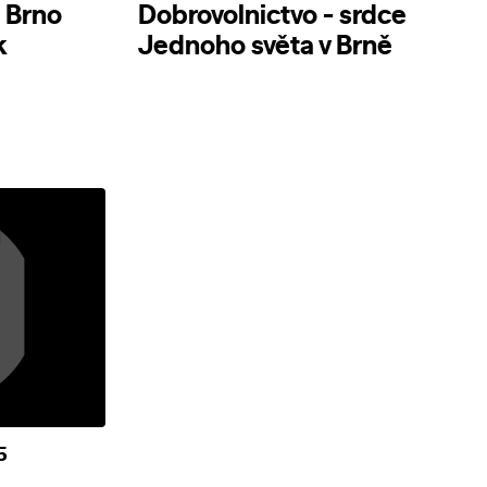
t Brno
Dobrovolnictvo - srdce
k
Jednoho světa v Brně
5