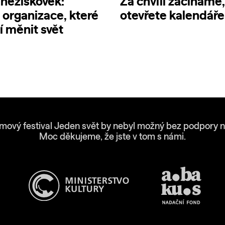
neziskovek:
Za chvíli začínáme,
 organizace, které
otevřete kalendáře
 měnit svět
lmový festival Jeden svět by nebyl možný bez podpory n
Moc děkujeme, že jste v tom s námi.