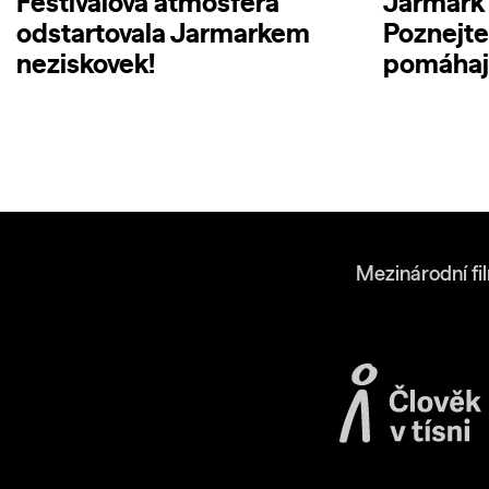
Festivalová atmosféra
Jarmark 
odstartovala Jarmarkem
Poznejte
neziskovek!
pomáhají
Mezinárodní fi