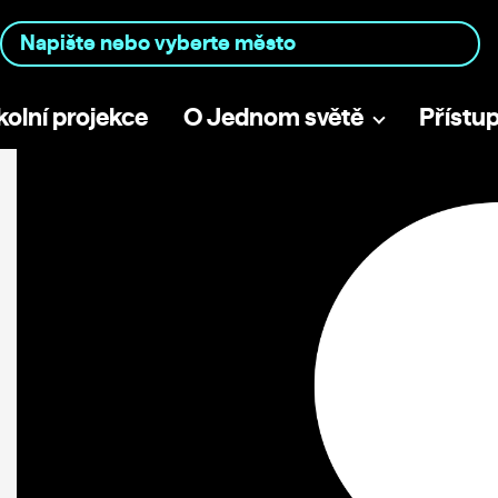
kolní projekce
O Jednom světě
Přístu