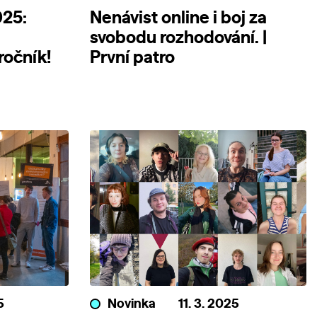
025:
Nenávist online i boj za
svobodu rozhodování. |
očník!
První patro
5
Novinka
11. 3. 2025