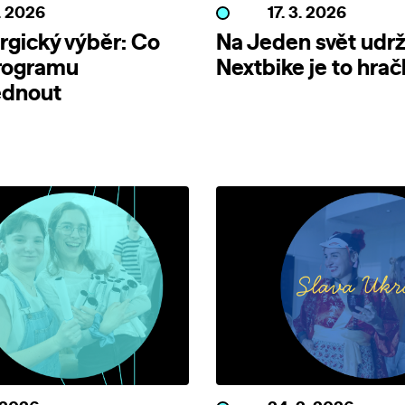
3. 2026
17. 3. 2026
gický výběr: Co
Na Jeden svět udrž
programu
Nextbike je to hrač
édnout