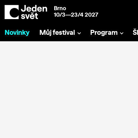
Brno
10/3—23/4 2027
Novinky
Můj festival
Program
Š