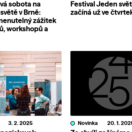
ová sobota na
Festival Jeden svě
větě v Brně:
začíná už ve čtvrte
enutelný zážitek
mů, workshopů a
3. 2. 2025
Novinka
20. 1. 202