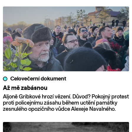
Celovečerní dokument
Až mě zabásnou
Aljoně Gribkové hrozí vězení. Důvod? Pokojný protest
proti policejnímu zásahu během uctění památky
zesnulého opozičního vůdce Alexeje Navalného.