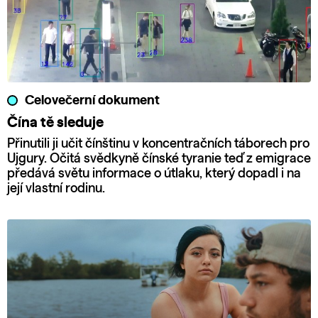
Celovečerní dokument
Čína tě sleduje
Přinutili ji učit čínštinu v koncentračních táborech pro
Ujgury. Očitá svědkyně čínské tyranie teď z emigrace
předává světu informace o útlaku, který dopadl i na
její vlastní rodinu.