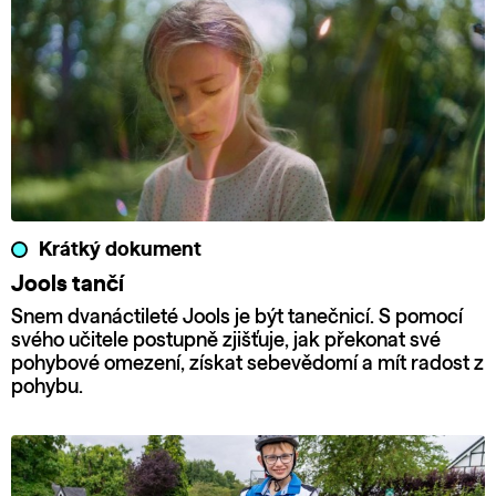
Krátký dokument
Jools tančí
Snem dvanáctileté Jools je být tanečnicí. S pomocí
svého učitele postupně zjišťuje, jak překonat své
pohybové omezení, získat sebevědomí a mít radost z
pohybu.