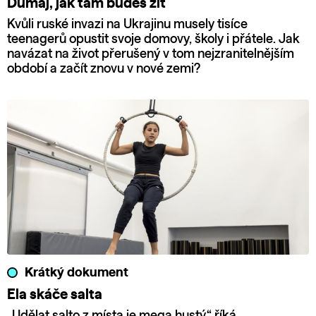
Dumaj, jak tam budeš žít
Kvůli ruské invazi na Ukrajinu musely tisíce
teenagerů opustit svoje domovy, školy i přátele. Jak
navázat na život přerušený v tom nejzranitelnějším
období a začít znovu v nové zemi?
Krátký dokument
Ela skáče salta
„Udělat salto z místa je mega hustý,“ říká