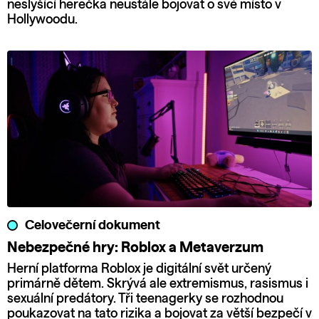
neslyšící herečka neustále bojovat o své místo v
Hollywoodu.
Celovečerní dokument
Nebezpečné hry: Roblox a Metaverzum
Herní platforma Roblox je digitální svět určený
primárně dětem. Skrývá ale extremismus, rasismus i
sexuální predátory. Tři teenagerky se rozhodnou
poukazovat na tato rizika a bojovat za větší bezpečí v