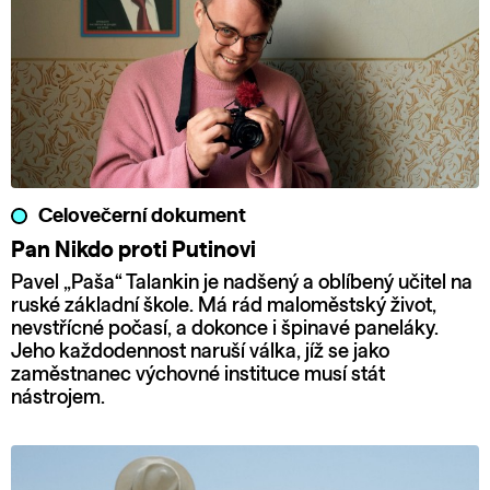
Celovečerní dokument
Pan Nikdo proti Putinovi
Pavel „Paša“ Talankin je nadšený a oblíbený učitel na
ruské základní škole. Má rád maloměstský život,
nevstřícné počasí, a dokonce i špinavé paneláky.
Jeho každodennost naruší válka, jíž se jako
zaměstnanec výchovné instituce musí stát
nástrojem.