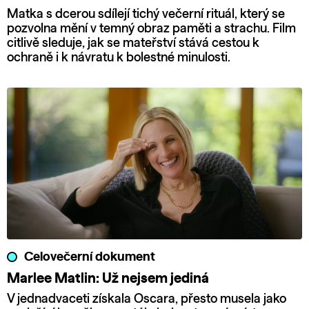
Matka s dcerou sdílejí tichý večerní rituál, který se
pozvolna mění v temný obraz paměti a strachu. Film
citlivě sleduje, jak se mateřství stává cestou k
ochraně i k návratu k bolestné minulosti.
Celovečerní dokument
Marlee Matlin: Už nejsem jediná
V jednadvaceti získala Oscara, přesto musela jako