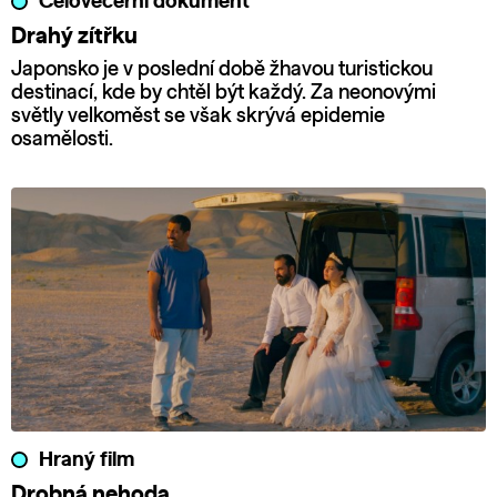
Celovečerní dokument
Drahý zítřku
Japonsko je v poslední době žhavou turistickou
destinací, kde by chtěl být každý. Za neonovými
světly velkoměst se však skrývá epidemie
osamělosti.
Hraný film
Drobná nehoda