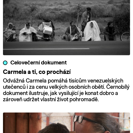
Celovečerní dokument
Carmela a ti, co prochází
Odvážná Carmela pomáhá tisícům venezuelských
utečenců i za cenu velkých osobních obětí. Černobílý
dokument ilustruje, jak vysilující je konat dobro a
zároveň udržet vlastní život pohromadě.