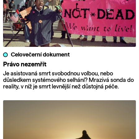
Celovečerní dokument
Právo nezemřít
Je asistovaná smrt svobodnou volbou, nebo
důsledkem systémového selhání? Mrazivá sonda do
reality, v níž je smrt levnější než důstojná péče.