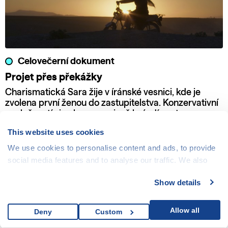
Celovečerní dokument
Projet přes překážky
Charismatická Sara žije v íránské vesnici, kde je
zvolena první ženou do zastupitelstva. Konzervativní
společností si nekompromisně brázdí cestu se svou
motorkou a odhodláním bojovat za práva žen a dětí.
This website uses cookies
We use cookies to personalise content and ads, to provide
social media features and to analyse our traffic. We also
share information about your use of our site with our social
Show details
media, advertising and analytics partners who may
combine it with other information that you’ve provided to
them or that they’ve collected from your use of their
Allow all
Deny
Custom
services.