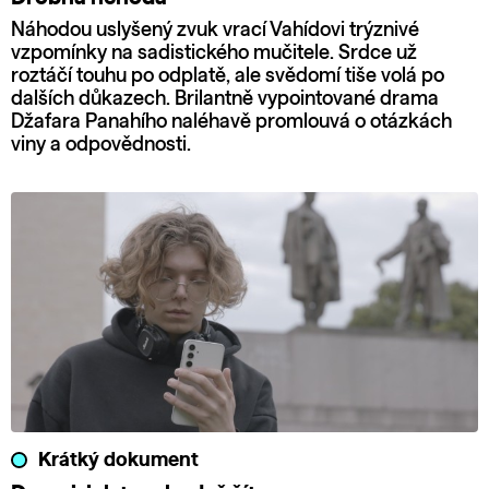
Náhodou uslyšený zvuk vrací Vahídovi trýznivé
vzpomínky na sadistického mučitele. Srdce už
roztáčí touhu po odplatě, ale svědomí tiše volá po
dalších důkazech. Brilantně vypointované drama
Džafara Panahího naléhavě promlouvá o otázkách
viny a odpovědnosti.
Krátký dokument