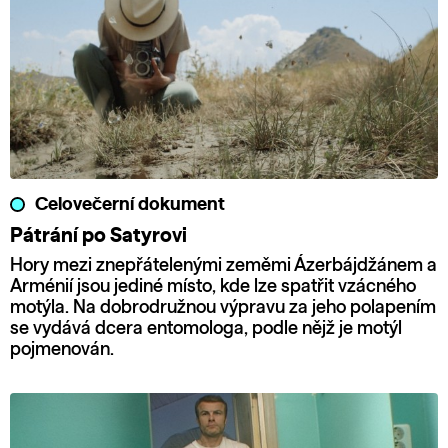
Celovečerní dokument
Pátrání po Satyrovi
Hory mezi znepřátelenými zeměmi Ázerbájdžánem a
Arménií jsou jediné místo, kde lze spatřit vzácného
motýla. Na dobrodružnou výpravu za jeho polapením
se vydává dcera entomologa, podle nějž je motýl
pojmenován.