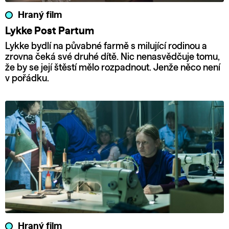
Hraný film
Lykke Post Partum
Lykke bydlí na půvabné farmě s milující rodinou a
zrovna čeká své druhé dítě. Nic nenasvědčuje tomu,
že by se její štěstí mělo rozpadnout. Jenže něco není
v pořádku.
Hraný film