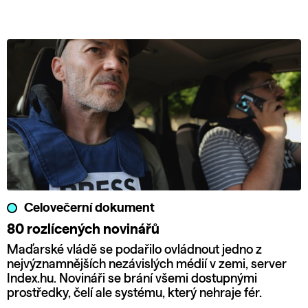
Celovečerní dokument
80 rozlícených novinářů
Maďarské vládě se podařilo ovládnout jedno z
nejvýznamnějších nezávislých médií v zemi, server
Index.hu. Novináři se brání všemi dostupnými
prostředky, čelí ale systému, který nehraje fér.