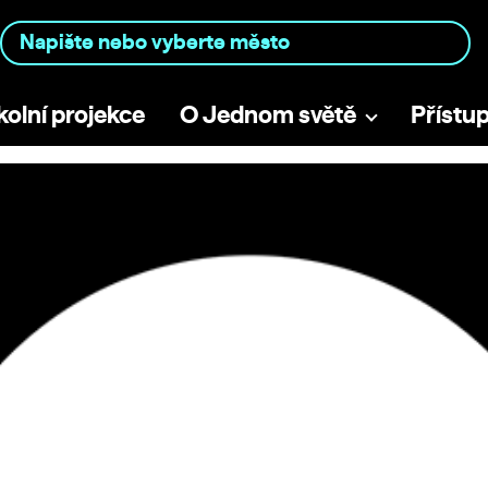
kolní projekce
O Jednom světě
Přístu