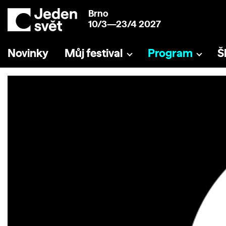
Brno
10/3—23/4 2027
Novinky
Můj festival
Program
Š