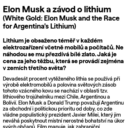
Elon Musk a závod o lithium
(White Gold: Elon Musk and the Race
for Argentina's Lithium)
Lithium je obsaženo téměř v každém
elektrozařízení včetně mobilů a počítačů. Ne
náhodou se mu přezdívá bílé zlato. Jaká je
cena za jeho těžbu, která se provádí zejména
v zemích třetího světa?
Devadesát procent vytěženého lithia se používá při
výrobě elektromobilů a polovina světových zásob
tohoto vzácného kovu se nachází v oblasti tzv.
lithiového trojúhelníku mezi Chile, Argentinou a
Bolívií. Elon Musk a Donald Trump považují Argentinu
za obchodní i politickou prioritu od doby, co zde
vládne populistický prezident Javier Milei, který jim
neváhá poskytnout místní nerostné bohatství na úkor
svých občanů. Film mapuje, jak zahraniční