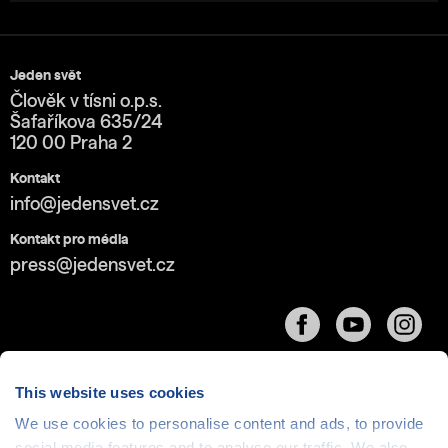
Jeden svět
Člověk v tísni o.p.s.
Šafaříkova 635/24
120 00 Praha 2
Kontakt
info@jedensvet.cz
Kontakt pro média
press@jedensvet.cz
This website uses cookies
We use cookies to personalise content and ads, to provide
social media features and to analyse our traffic. We also