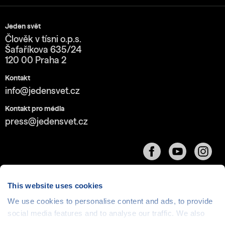
Jeden svět
Člověk v tísni o.p.s.
Šafaříkova 635/24
120 00 Praha 2
Kontakt
info@jedensvet.cz
Kontakt pro média
press@jedensvet.cz
This website uses cookies
We use cookies to personalise content and ads, to provide
Cookies
| © 1999-2026 Člověk v tísni o.p.s., web běží
social media features and to analyse our traffic. We also
v rámci bezplatného
serverhosting
společnosti