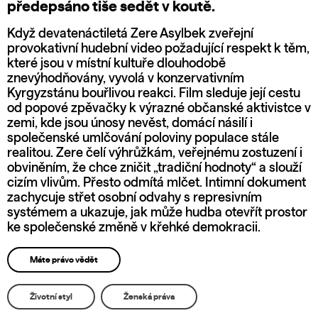
předepsáno tiše sedět v koutě.
Když devatenáctiletá Zere Asylbek zveřejní
provokativní hudební video požadující respekt k těm,
které jsou v místní kultuře dlouhodobě
znevýhodňovány, vyvolá v konzervativním
Kyrgyzstánu bouřlivou reakci. Film sleduje její cestu
od popové zpěvačky k výrazné občanské aktivistce v
zemi, kde jsou únosy nevěst, domácí násilí i
společenské umlčování poloviny populace stále
realitou. Zere čelí výhrůžkám, veřejnému zostuzení i
obviněním, že chce zničit „tradiční hodnoty“ a slouží
cizím vlivům. Přesto odmítá mlčet. Intimní dokument
zachycuje střet osobní odvahy s represivním
systémem a ukazuje, jak může hudba otevřít prostor
ke společenské změně v křehké demokracii.
Máte právo vědět
Životní styl
Ženská práva