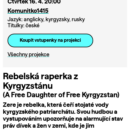
Čtvrtek 16. 4. 20:00
Komunitko1415
Jazyk: anglicky, kyrgyzsky, rusky
Titulky: české
Koupit vstupenky na projekci
Všechny projekce
Rebelská raperka z
Kyrgyzstánu
(A Free Daughter of Free Kyrgyzstan)
Zere je rebelka, která čeří stojaté vody
kyrgyzského patriarchátu. Svou hudbou a
vystupováním upozorňuje na alarmující stav
práv dívek a žen v zemi, kde je jim