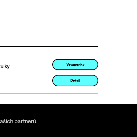
Vstupenky
tulky
Detail
ašich partnerů.