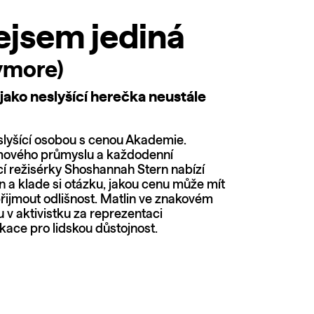
ejsem jediná
ymore)
jako neslyšící herečka neustále
eslyšící osobou s cenou Akademie.
ilmového průmyslu a každodenní
ící režisérky Shoshannah Stern nabízí
in a klade si otázku, jakou cenu může mít
přijmout odlišnost. Matlin ve znakovém
 v aktivistku za reprezentaci
ikace pro lidskou důstojnost.