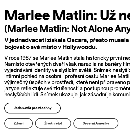
Marlee Matlin: Už n
(Marlee Matlin: Not Alone An
V jednadvaceti získala Oscara, přesto musela 
bojovat o své místo v Hollywoodu.
V roce 1987 se Marlee Matlin stala historicky první n
Namísto otevřených dveří však narazila na bariéry f
vyjednávání identity ve slyšícím světě. Snímek neslyš
intimní pohled na osobní i profesní cestu Marlee Matl
výjimečný úspěch v prostředí, které není připraveno 
jazyce reflektuje své zkušenosti a postupnou proměnu
neslyšících lidí. Snímek ukazuje, jak zásadní je komun
Jeden svět pro všechny
Zdraví
Životní styl
Severní Amerika